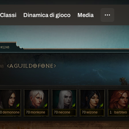
or#1248
AGUILDOFONE
48
0
demonone
70
monkone
70
necone
70
wizone
1
barbtwo