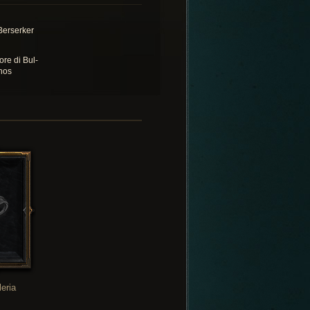
 Berserker
ore di Bul-
hos
leria