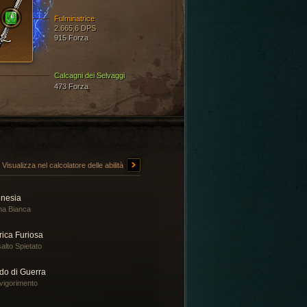
Fulminatrice
2.665,6 DPS
915 Forza
Calcagni dei Selvaggi
473 Forza
Visualizza nel calcolatore delle abilità
enesia
a Bianca
rica Furiosa
alto Spietato
do di Guerra
vigorimento