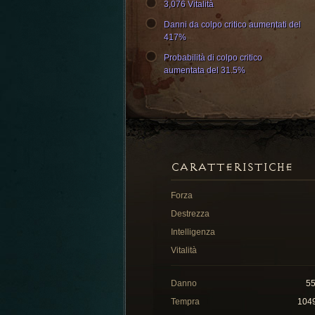
3,076 Vitalità
Danni da colpo critico aumentati del
417%
Probabilità di colpo critico
aumentata del 31.5%
CARATTERISTICHE
Forza
Destrezza
Intelligenza
Vitalità
Danno
5
Tempra
104