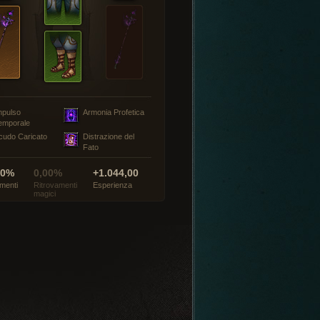
mpulso
Armonia Profetica
emporale
cudo Caricato
Distrazione del
Fato
00%
0,00%
+1.044,00
menti
Ritrovamenti
Esperienza
magici