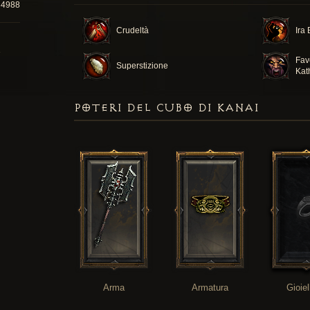
34988
Crudeltà
Ira
Fav
Superstizione
Kat
POTERI DEL CUBO DI KANAI
Arma
Armatura
Gioiel