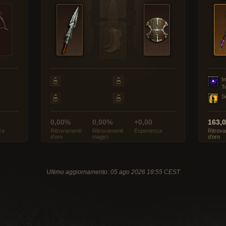
I
T
S
0,00%
0,00%
+0,00
163,
za
Ritrovamenti
Ritrovamenti
Esperienza
Ritrova
d’oro
magici
d’oro
Ultimo aggiornamento: 05 ago 2026 18:55 CEST