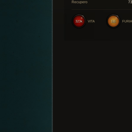
Recupero
7
323k
VITA
111
FURIA