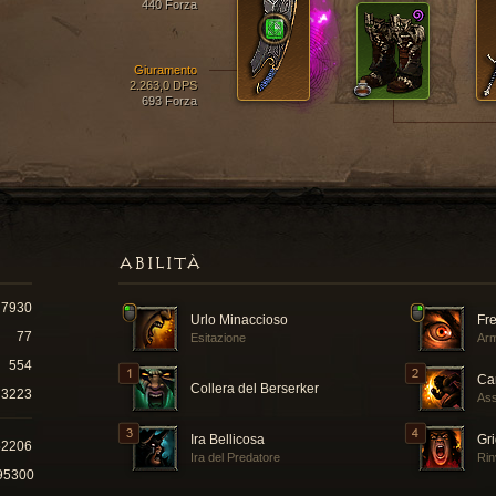
440 Forza
Giuramento
2.263,0 DPS
693 Forza
ABILITÀ
7930
Urlo Minaccioso
Fr
77
Esitazione
Arm
554
Ca
Collera del Berserker
3223
Ass
Ira Bellicosa
Gri
52206
Ira del Predatore
Rin
95300