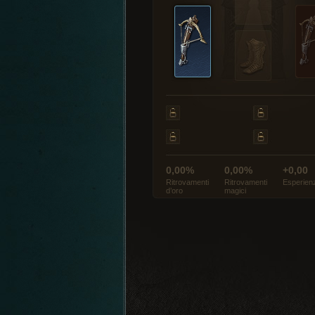
0,00%
0,00%
+0,00
Ritrovamenti
Ritrovamenti
Esperien
d’oro
magici