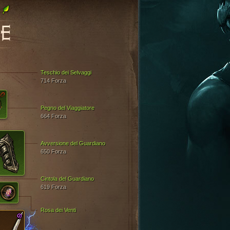
i
E
Teschio dei Selvaggi
714 Forza
Pegno del Viaggiatore
664 Forza
Avversione del Guardiano
650 Forza
Cintola del Guardiano
619 Forza
Rosa dei Venti