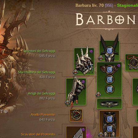
70
(956)
Stagional
Barbara liv.
-
B
ARBON
Spuntoni dei Selvaggi
595 Forza
Marchiatura dei Selvaggi
428 Forza
Artigli dei Selvaggi
882 Forza
NTO
Anello Possente
640 Forza
Scavatori del Profondo