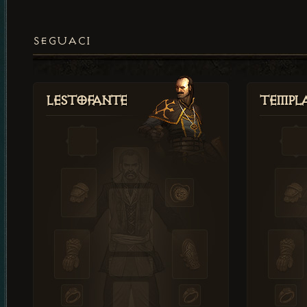
SEGUACI
Lestofante
Templ