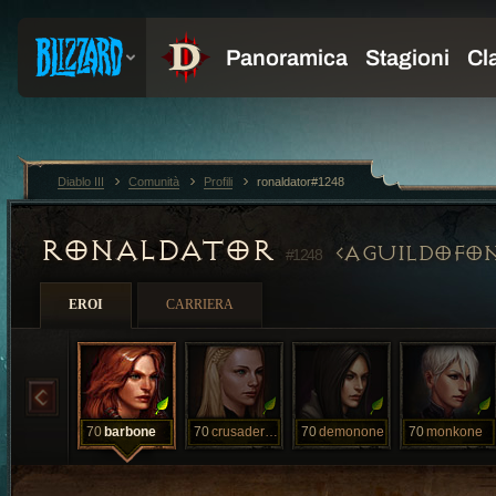
Diablo III
Comunità
Profili
ronaldator#1248
RONALDATOR
AGUILDOFO
#1248
EROI
CARRIERA
70
barbone
70
crusaderone
70
demonone
70
monkone