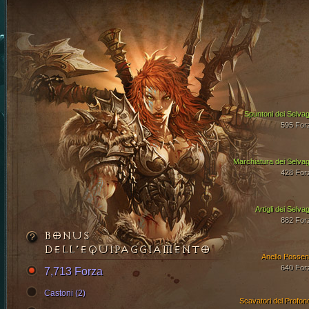
Spuntoni dei Selvag
595 For
Marchiatura dei Selvag
428 For
Artigli dei Selva
882 For
BONUS
DELL’EQUIPAGGIAMENTO
Anello Possen
640 For
7,713 Forza
Castoni (2)
Scavatori del Profon