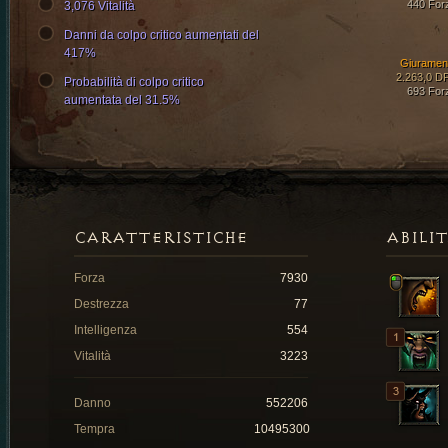
440 For
3,076 Vitalità
Danni da colpo critico aumentati del
417%
Giuramen
2.263,0 D
Probabilità di colpo critico
693 For
aumentata del 31.5%
CARATTERISTICHE
ABILI
Forza
7930
Destrezza
77
Intelligenza
554
Vitalità
3223
Danno
552206
Tempra
10495300