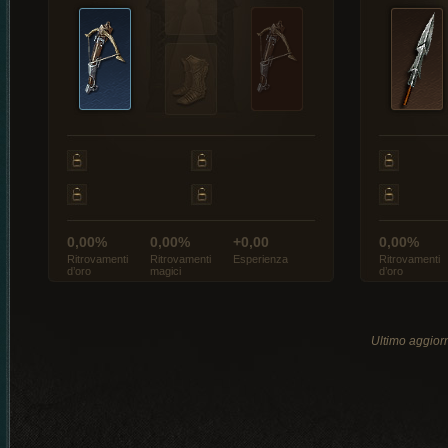
0,00%
0,00%
+0,00
0,00%
Ritrovamenti
Ritrovamenti
Esperienza
Ritrovamenti
d’oro
magici
d’oro
Ultimo aggio