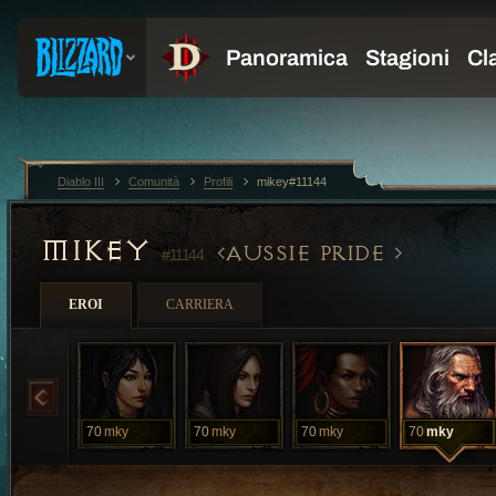
Diablo III
Comunità
Profili
mikey#11144
MIKEY
AUSSIE PRIDE
#11144
EROI
CARRIERA
70
mky
70
mky
70
mky
70
mky