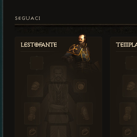
SEGUACI
Lestofante
Templ