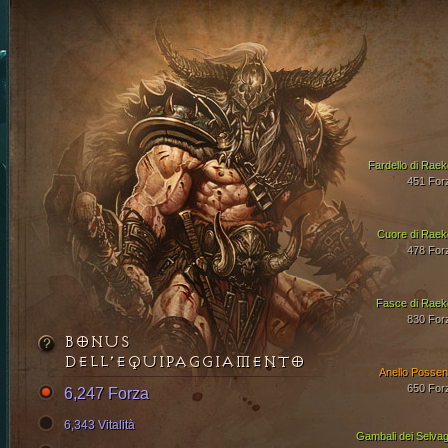
Fardello di Raek
451 For
Cuore di Raek
478 For
Fasce di Raek
830 For
BONUS
DELL’EQUIPAGGIAMENTO
Anello Possen
650 For
6,247 Forza
6,343 Vitalità
Gambali dei Selvag