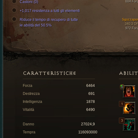
604 For
Castoni (0)
+1,017 resistenza a tutti gli elementi
Riduce il tempo di recupero di tutte
Sgozzapor
340,3 D
le abilità del 50.5%
972 For
CARATTERISTICHE
ABILI
Forza
6464
Destrezza
691
Intelligenza
1878
Vitalità
6490
Danno
27024,9
Tempra
116093000