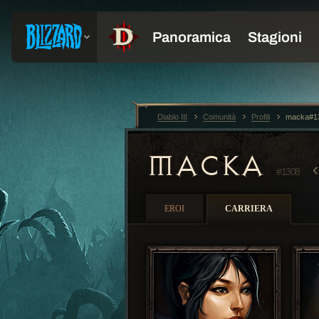
Diablo III
Comunità
Profili
macka#1
MACKA
#1308
EROI
CARRIERA