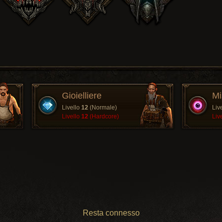
Gioielliere
Mi
Livello
12
(Normale)
Liv
Livello
12
(Hardcore)
Liv
Resta connesso