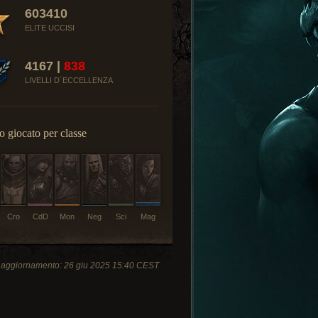
603410
ELITE UCCISI
4167 |
838
LIVELLI D´ECCELLENZA
 giocato per classe
Cro
CdD
Mon
Neg
Sci
Mag
 aggiornamento: 26 giu 2025 15:40 CEST