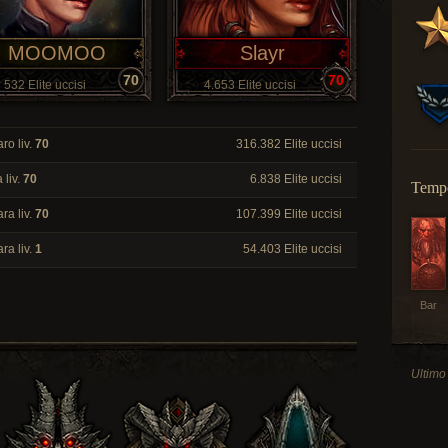
MOOMOO
Slayr
70
70
532 Elite uccisi
4.653 Elite uccisi
ro liv.
70
316.382 Elite uccisi
 liv.
70
6.838 Elite uccisi
Tempo
ra liv.
70
107.399 Elite uccisi
ra liv.
1
54.403 Elite uccisi
Bar
Ultimo