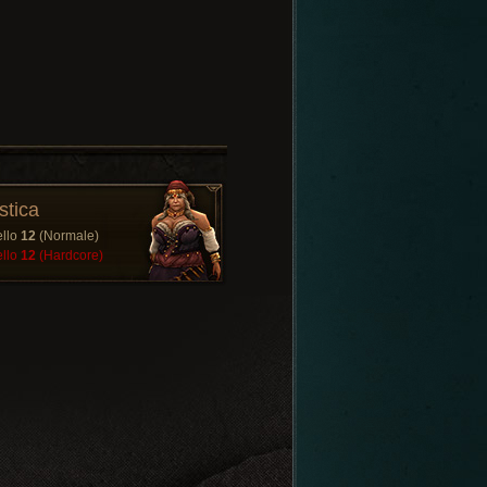
stica
ello
12
(Normale)
ello
12
(Hardcore)