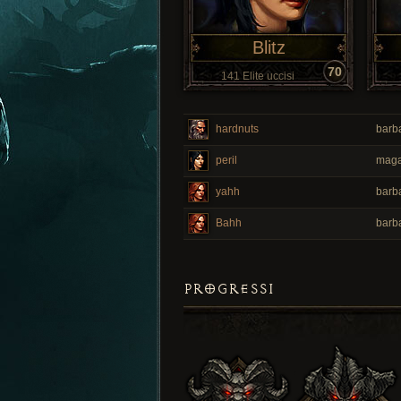
Blitz
70
141 Elite uccisi
hardnuts
barba
peril
maga
yahh
barba
Bahh
barba
PROGRESSI