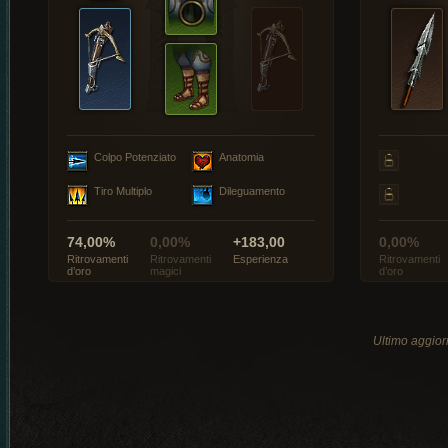
Colpo Potenziato
Anatomia
Tiro Multiplo
Dileguamento
74,00%
0,00%
+183,00
0,00%
Ritrovamenti
Ritrovamenti
Esperienza
Ritrovamenti
d’oro
magici
d’oro
Ultimo aggio