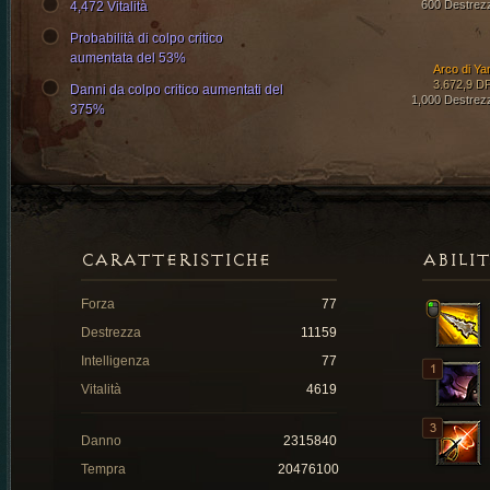
600 Destrez
4,472 Vitalità
Probabilità di colpo critico
aumentata del 53%
Arco di Ya
3.672,9 D
Danni da colpo critico aumentati del
1,000 Destrez
375%
CARATTERISTICHE
ABILI
Forza
77
Destrezza
11159
Intelligenza
77
Vitalità
4619
Danno
2315840
Tempra
20476100