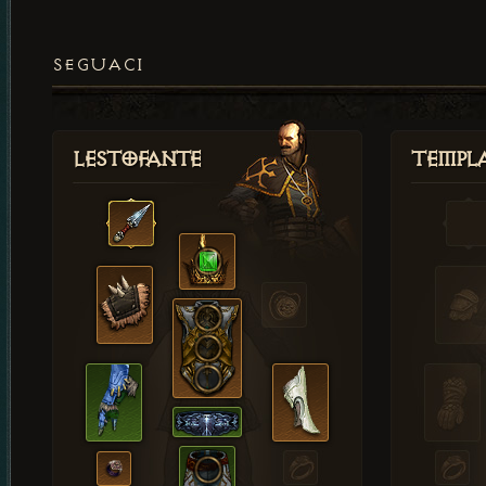
SEGUACI
Lestofante
Templ