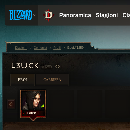
Diablo III
Comunità
Profili
l3uck#1259
L3UCK
#1259
EROI
CARRIERA
70
Buck