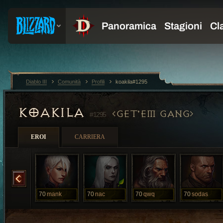
Diablo III
Comunità
Profili
koakila#1295
KOAKILA
GET'EM GANG
#1295
EROI
CARRIERA
iwaiw
70
mank
70
nac
70
qwq
70
sodas