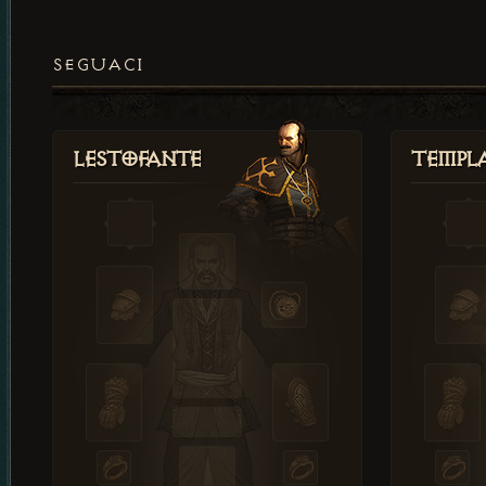
SEGUACI
Lestofante
Templ