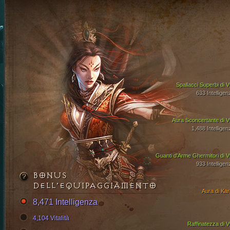
Spallacci Superbi di V
633 Intelligen
Aura Sconcertante di V
1,488 Intelligen
Guanti d'Arme Ghermitori di V
933 Intelligen
BONUS
DELL’EQUIPAGGIAMENTO
Aura di Kari
8,471 Intelligenza
4,104 Vitalità
Raffinatezza di V