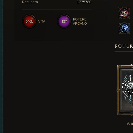
Recupero
1775780
POTERE
540k
VITA
127
ARCANO
POTER
Ar