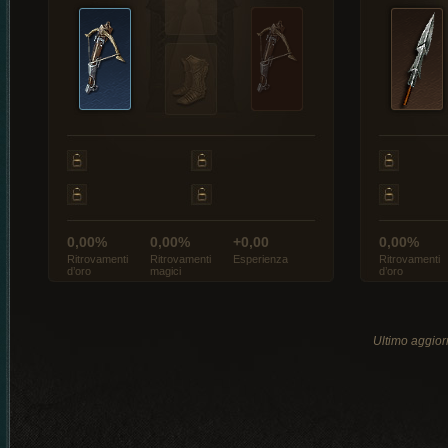
0,00%
0,00%
+0,00
0,00%
Ritrovamenti
Ritrovamenti
Esperienza
Ritrovamenti
d’oro
magici
d’oro
Ultimo aggio