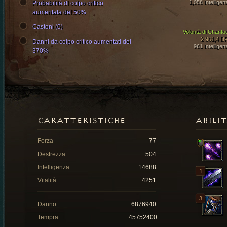
1,058 Intelligen
Probabilità di colpo critico
aumentata del 50%
Castoni (0)
Volontà di Chanto
2.961,4 D
Danni da colpo critico aumentati del
961 Intelligen
370%
CARATTERISTICHE
ABILI
Forza
77
Destrezza
504
Intelligenza
14688
Vitalità
4251
Danno
6876940
Tempra
45752400