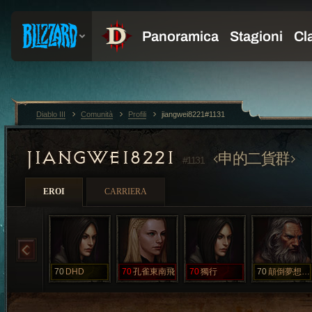
Diablo III
Comunità
Profili
jiangwei8221#1131
JIANGWEI8221
申的二貨群
#1131
EROI
CARRIERA
70
DHD
70
孔雀東南飛
70
獨行
70
顛倒夢想一世