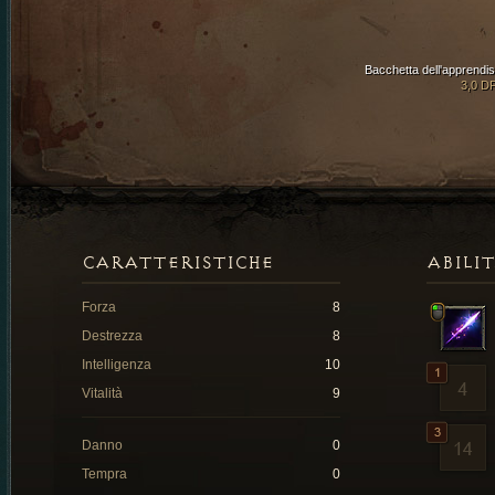
Bacchetta dell'apprendis
3,0 D
CARATTERISTICHE
ABILI
Forza
8
Destrezza
8
Intelligenza
10
Vitalità
9
Danno
0
Tempra
0