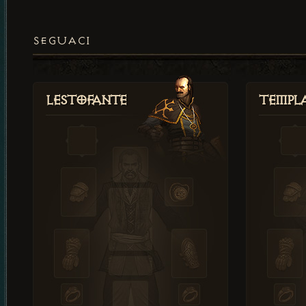
SEGUACI
Lestofante
Templ