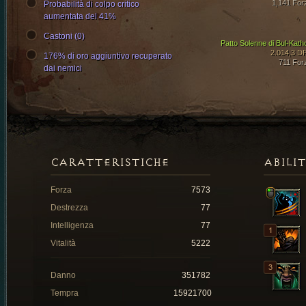
1,141 For
Probabilità di colpo critico
aumentata del 41%
Castoni (0)
Patto Solenne di Bul-Kath
2.014,3 D
176% di oro aggiuntivo recuperato
711 For
dai nemici
CARATTERISTICHE
ABILI
Forza
7573
Destrezza
77
Intelligenza
77
Vitalità
5222
Danno
351782
Tempra
15921700