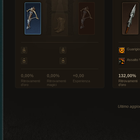
Guarigi
Assalto 
0,00%
0,00%
+0,00
132,00%
Ritrovamenti
Ritrovamenti
Esperienza
Ritrovamenti
d’oro
magici
d’oro
Ultimo aggio