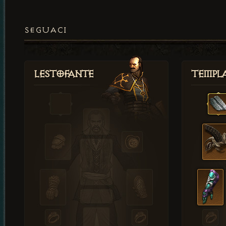
SEGUACI
Lestofante
Templ