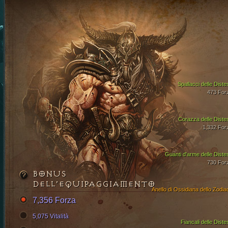
Spallacci delle Diste
473 For
Corazza delle Diste
1,332 For
Guanti d'arme delle Diste
730 For
BONUS
DELL’EQUIPAGGIAMENTO
Anello di Ossidiana dello Zodia
7,356 Forza
5,075 Vitalità
Fiancali delle Diste