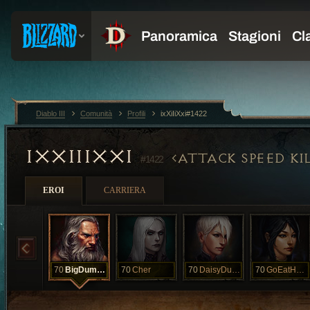
Diablo III
Comunità
Profili
ixXiIiXxi#1422
IXXIIIXXI
ATTACK SPEED KI
#1422
EROI
CARRIERA
70
BigDumbThug
70
Cher
70
DaisyDukesUp
70
GoEatHotDogs