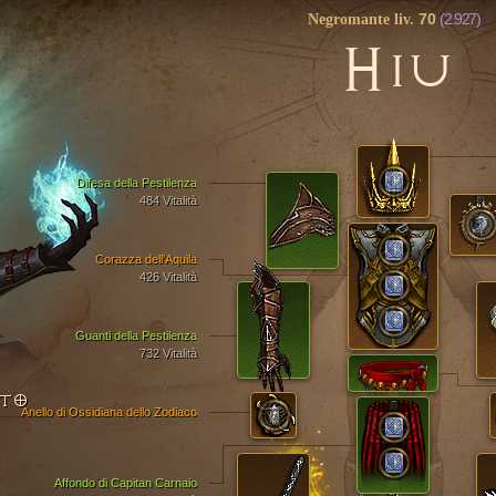
70
(2.927)
Negromante liv.
H
IU
Difesa della Pestilenza
484 Vitalità
Corazza dell'Aquila
426 Vitalità
Guanti della Pestilenza
732 Vitalità
NTO
Anello di Ossidiana dello Zodiaco
Affondo di Capitan Carnaio