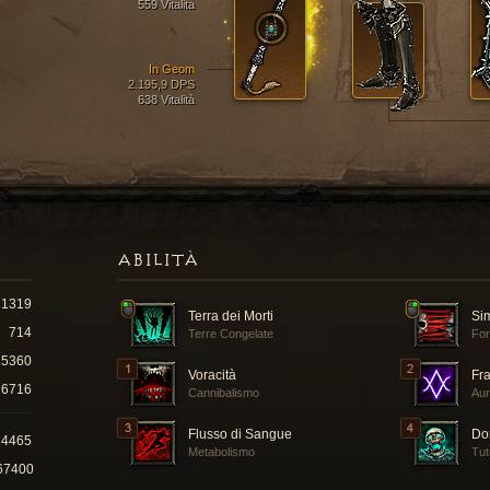
559 Vitalità
In Geom
2.195,9 DPS
638 Vitalità
ABILITÀ
1319
Terra dei Morti
Si
714
Terre Congelate
For
5360
Voracità
Fra
6716
Cannibalismo
Aur
Flusso di Sangue
Dom
14465
Metabolismo
Tut
67400