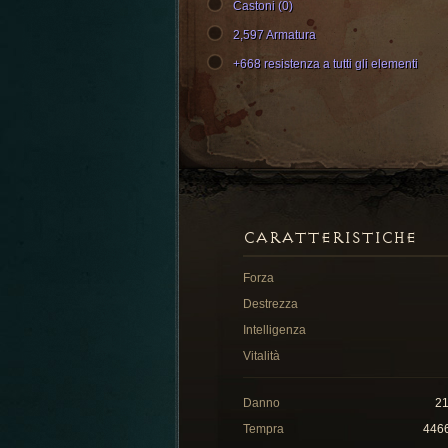
Castoni (0)
2,597 Armatura
+668 resistenza a tutti gli elementi
CARATTERISTICHE
Forza
Destrezza
Intelligenza
Vitalità
Danno
2
Tempra
446