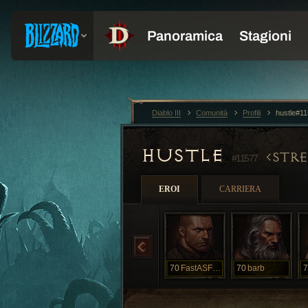
Diablo III
Comunità
Profili
hustle#1
HUSTLE
STRE
#11577
EROI
CARRIERA
70
FastASFboiii
70
barb
7