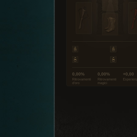
0,00%
0,00%
+0,00
Ritrovamenti
Ritrovamenti
Esperien
d’oro
magici