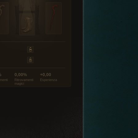
%
0,00%
+0,00
menti
Ritrovamenti
Esperienza
magici