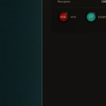
Recupero
19
833k
VITA
218
ESSE