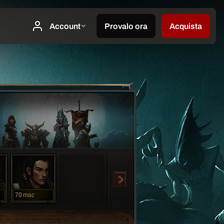
70
mac