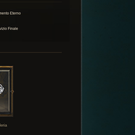
mento Eterno
vizio Finale
leria