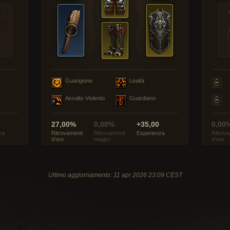
Guarigione
Lealtà
Assalto Violento
Guardiano
27,00%
0,00%
+35,00
0,00
za
Ritrovamenti
Ritrovamenti
Esperienza
Ritrova
d’oro
magici
d’oro
Ultimo aggiornamento: 11 apr 2026 23:09 CEST