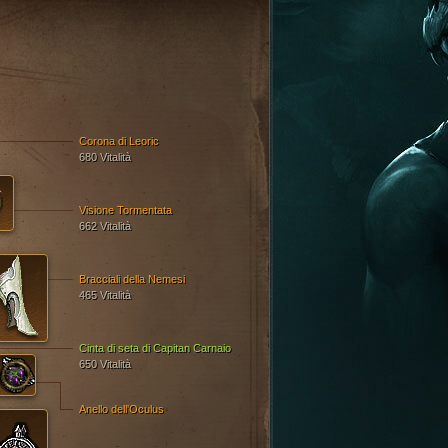
Corona di Leoric
680 Vitalità
Visione Tormentata
662 Vitalità
Bracciali della Nemesi
465 Vitalità
Cinta di seta di Capitan Carnaio
650 Vitalità
Anello dell'Oculus