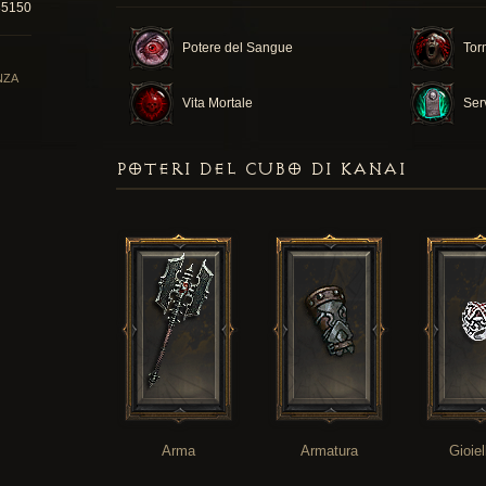
85150
Potere del Sangue
Tor
NZA
Vita Mortale
Ser
POTERI DEL CUBO DI KANAI
Arma
Armatura
Gioiel