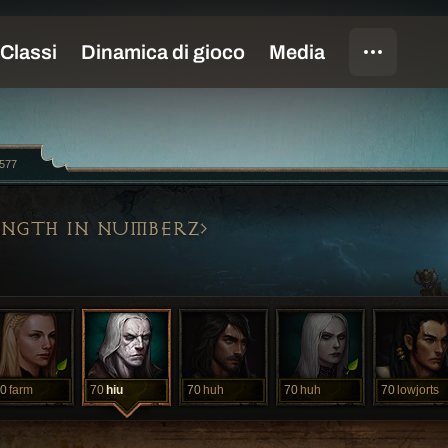
1577
NGTH IN NUMBERZ
0
farm
70
hiu
70
huh
70
huh
70
lowjorts