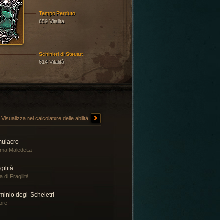
Tempo Perduto
659 Vitalità
Schinieri di Steuart
614 Vitalità
Visualizza nel calcolatore delle abilità
mulacro
ma Maledetta
gilità
a di Fragilità
inio degli Scheletri
ore