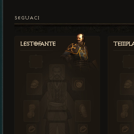
SEGUACI
Lestofante
Templ