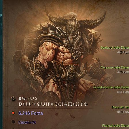
Spallacci delle Diste
445 For
Corazza delle Diste
470 For
Guanti d'arme delle Diste
657 For
BONUS
DELL’EQUIPAGGIAMENTO
Rosa dei Ven
650 For
6,246 Forza
Castoni (0)
Fiancali delle Diste