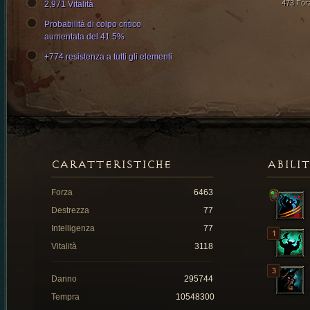
473 For
2,971 Vitalità
Probabilità di colpo critico
aumentata del 41.5%
+774 resistenza a tutti gli elementi
CARATTERISTICHE
ABILI
Forza
6463
Destrezza
77
Intelligenza
77
Vitalità
3118
Danno
295744
Tempra
10548300