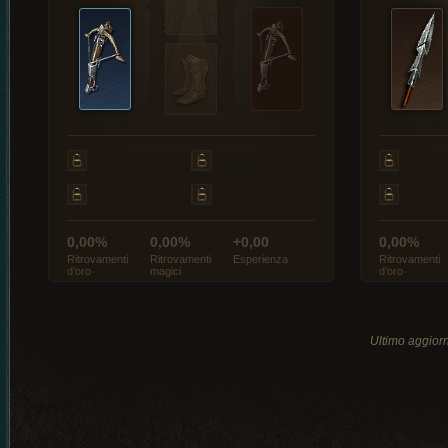
0,00%
0,00%
+0,00
0,00%
Ritrovamenti
Ritrovamenti
Esperienza
Ritrovamenti
d’oro
magici
d’oro
Ultimo aggio