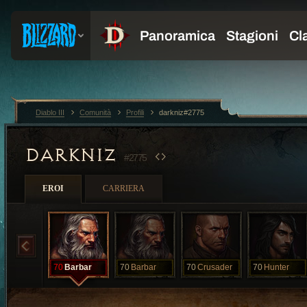
Diablo III
Comunità
Profili
darkniz#2775
DARKNIZ
#2775
EROI
CARRIERA
70
Barbar
70
Barbar
70
Crusader
70
Hunter