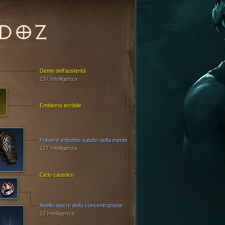
DOZ
Dente dell'austerità
237 Intelligenza
Emblema terribile
Polsiere imbottite salubri della mente
127 Intelligenza
Ciclo caustico
Anello alacre della concentrazione
12 Intelligenza