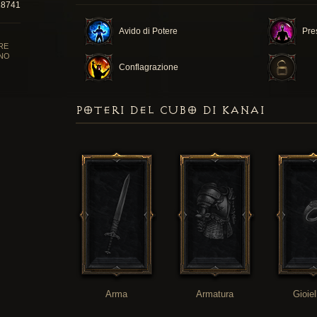
18741
Avido di Potere
Pre
RE
NO
Conflagrazione
POTERI DEL CUBO DI KANAI
Arma
Armatura
Gioiel