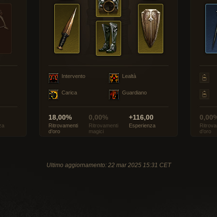
Intervento
Lealtà
Carica
Guardiano
18,00%
0,00%
+116,00
0,00
za
Ritrovamenti
Ritrovamenti
Esperienza
Ritrova
d’oro
magici
d’oro
Ultimo aggiornamento: 22 mar 2025 15:31 CET