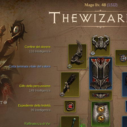
48
(1.512)
Mago liv.
T
HEWIZAR
Confine del dovere
133 Intelligenza
Cotta laminata vitale del valore
Glifo della percussione
149 Intelligenza
NTO
Espediente della fedeltà
99 Intelligenza
Raffinatezza di Vyr