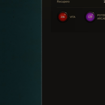
Recupero
POTE
20k
VITA
128
ARCA