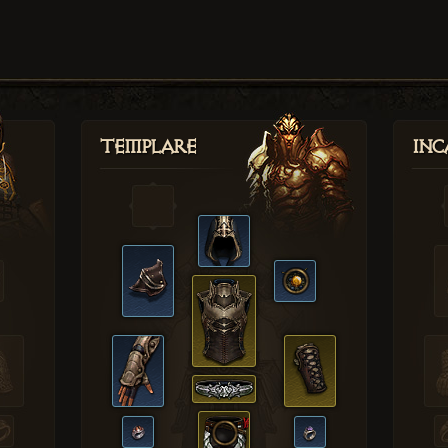
Templare
Inc