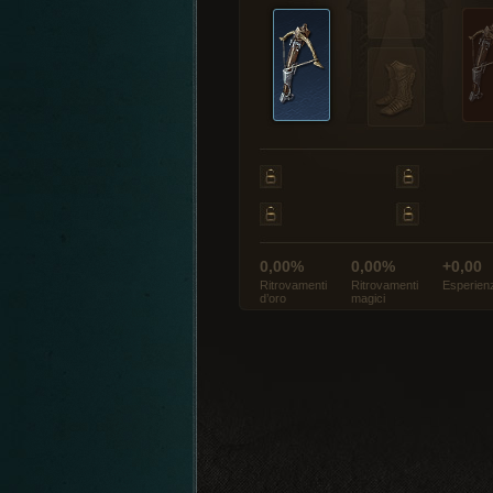
0,00%
0,00%
+0,00
Ritrovamenti
Ritrovamenti
Esperien
d’oro
magici