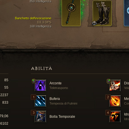
850 Intelligenza
Banchetto dell'evocazione
111,3 DPS
168 Intelligenza
ABILITÀ
85
Arconte
Di
55
Teletrasporto
Vola
2237
Bufera
Me
833
Tempesta di Fulmini
Co
Idr
79,06
Bolla Temporale
Idr
96102