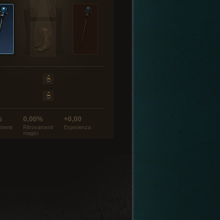
%
0,00%
+0,00
menti
Ritrovamenti
Esperienza
magici