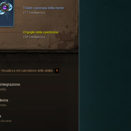
Triade castonata della mente
177 Intelligenza
Orgoglio della spedizione
134 Intelligenza
Visualizza nel calcolatore delle abilità
sintegrazione
tilità
teora
meta
a
a Arcana