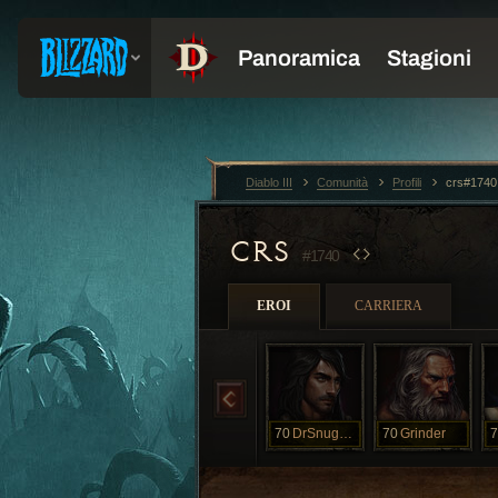
Diablo III
Comunità
Profili
crs#1740
CRS
#1740
EROI
CARRIERA
70
DrSnuggles
70
Grinder
7