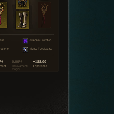
alia
Armonia Profetica
rosione
Mente Focalizzata
0%
0,00%
+188,00
menti
Ritrovamenti
Esperienza
magici