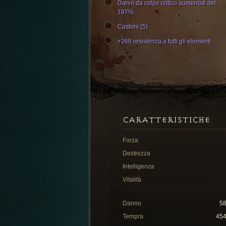
Danni da colpo critico aumentati del
197%
Castoni (5)
+268 resistenza a tutti gli elementi
CARATTERISTICHE
Forza
Destrezza
Intelligenza
Vitalità
Danno
5
Tempra
45