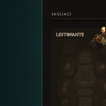
SEGUACI
Lestofante