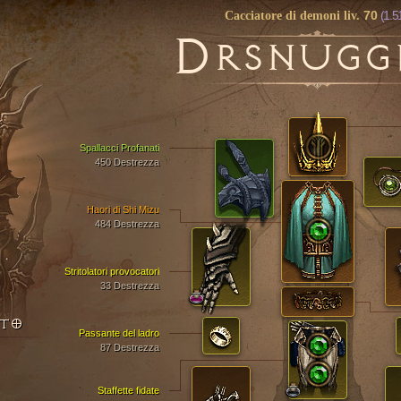
70
(1.5
Cacciatore di demoni liv.
D
RSNUGG
Spallacci Profanati
450 Destrezza
Haori di Shi Mizu
484 Destrezza
Stritolatori provocatori
33 Destrezza
NTO
Passante del ladro
87 Destrezza
Staffette fidate