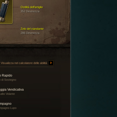
Ostilità dell'artiglio
352 Destrezza
Zelo del viandante
286 Destrezza
Visualizza nel calcolatore delle abilità
ro Rapido
o di Sostegno
oggia Vendicativa
alto Volante
mpagno
mpagno Lupo