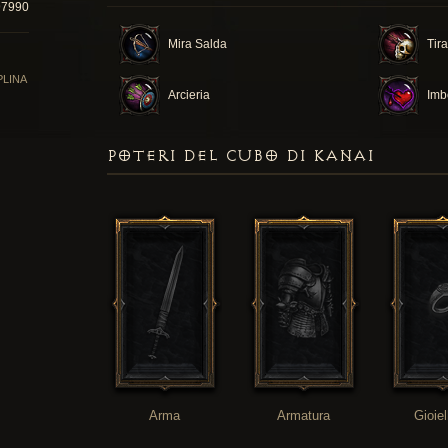
97990
Mira Salda
Tir
PLINA
Arcieria
Imb
POTERI DEL CUBO DI KANAI
Arma
Armatura
Gioiel