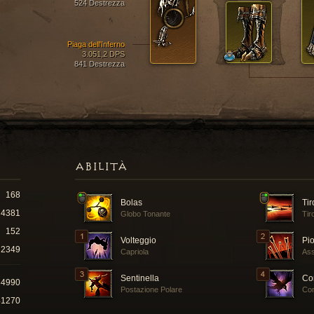
524 Destrezza
Piaga dell'Inferno
3.051,2 DPS
841 Destrezza
ABILITÀ
168
Bolas
Ti
4381
Globo Tonante
Tir
152
Volteggio
Pi
2349
Capriola
Ass
Sentinella
Co
84990
Postazione Polare
Co
41270