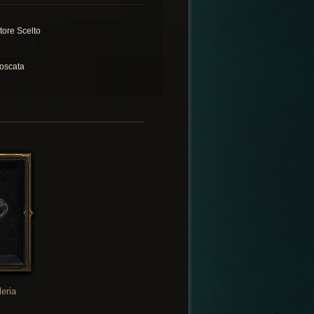
atore Scelto
oscata
leria