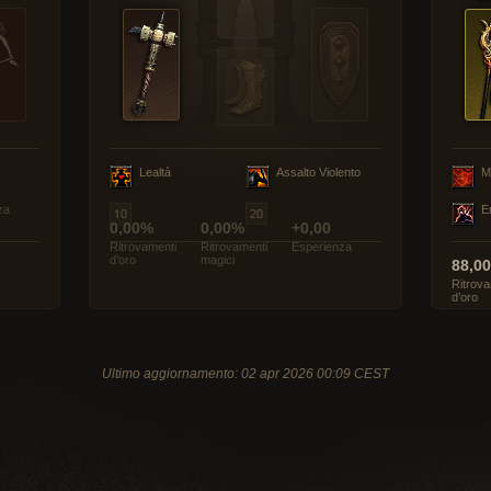
Lealtà
Assalto Violento
M
za
E
0,00%
0,00%
+0,00
Ritrovamenti
Ritrovamenti
Esperienza
d’oro
magici
88,0
Ritrova
d’oro
Ultimo aggiornamento: 02 apr 2026 00:09 CEST