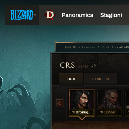
Diablo III
Comunità
Profili
crs#1740
CRS
#1740
EROI
CARRIERA
70
DrSnuggles
70
Grinder
7