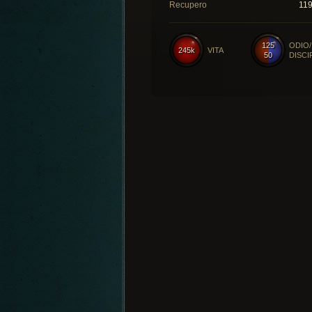
Recupero
11
125
ODIO/
245k
VITA
50
DISCI