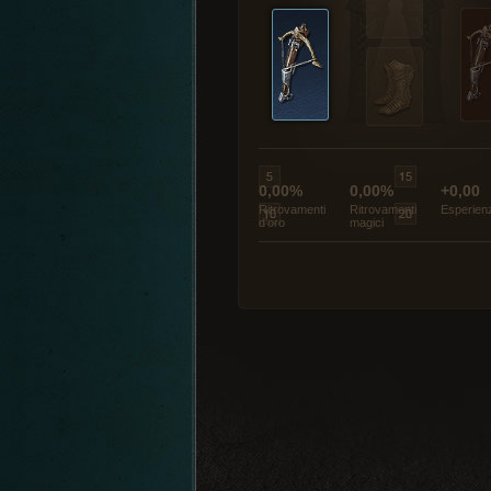
0,00%
0,00%
+0,00
Ritrovamenti
Ritrovamenti
Esperien
d’oro
magici