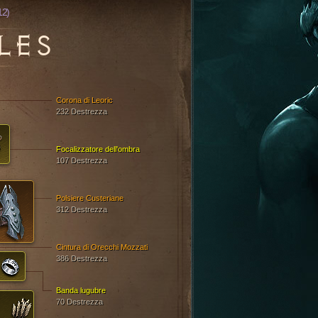
12)
LES
Corona di Leoric
232 Destrezza
Focalizzatore dell'ombra
107 Destrezza
Polsiere Custeriane
312 Destrezza
Cintura di Orecchi Mozzati
386 Destrezza
Banda lugubre
70 Destrezza