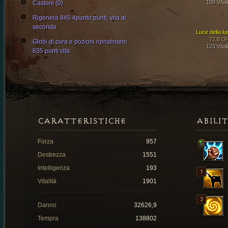
109 Vital
Castoni (0)
Rigenera 845 4punto:punti; vita al
secondo
Luce della lu
72,8 D
Globi di cura e pozioni ripristinano
123 Vital
835 punti vita
CARATTERISTICHE
ABILI
Forza
957
Destrezza
1551
Intelligenza
193
Vitalità
1901
Danno
32626,9
Tempra
138802