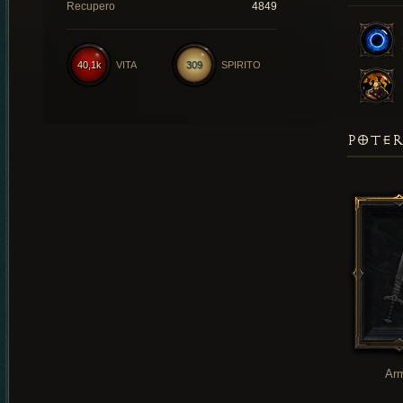
Recupero
4849
40,1k
VITA
309
SPIRITO
POTER
Ar