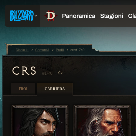
Diablo III
Comunità
Profili
crs#1740
CRS
#1740
EROI
CARRIERA