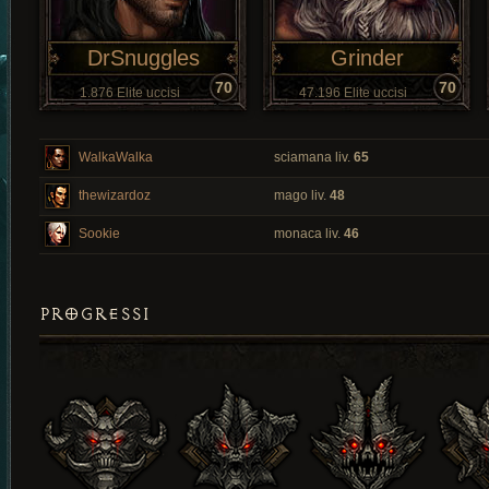
DrSnuggles
Grinder
70
70
1.876 Elite uccisi
47.196 Elite uccisi
WalkaWalka
sciamana liv.
65
thewizardoz
mago liv.
48
Sookie
monaca liv.
46
PROGRESSI