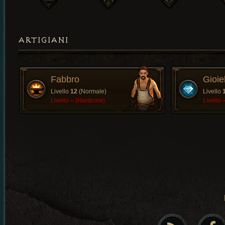
ARTIGIANI
Fabbro
Gioiel
Livello
12
(Normale)
Livello
Livello
–
(Hardcore)
Livello