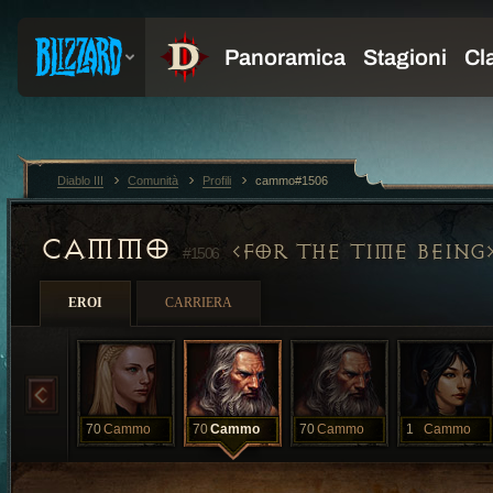
Diablo III
Comunità
Profili
cammo#1506
CAMMO
FOR THE TIME BEING
#1506
EROI
CARRIERA
70
Cammo
70
Cammo
70
Cammo
1
Cammo