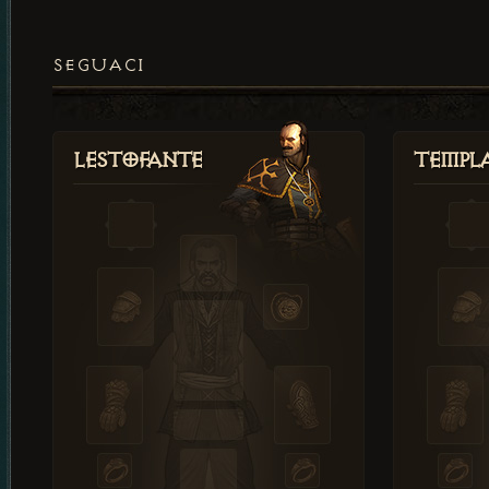
SEGUACI
Lestofante
Templ