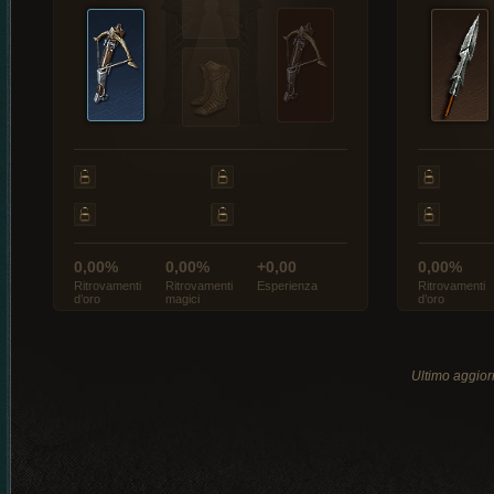
0,00%
0,00%
+0,00
0,00%
Ritrovamenti
Ritrovamenti
Esperienza
Ritrovamenti
d’oro
magici
d’oro
Ultimo aggio