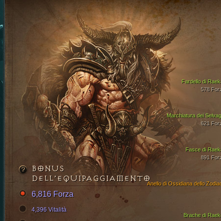
Fardello di Raek
578 For
Marchiatura dei Selvag
621 For
Fasce di Raek
891 For
BONUS
DELL’EQUIPAGGIAMENTO
Anello di Ossidiana dello Zodia
6,816 Forza
4,396 Vitalità
Brache di Raek