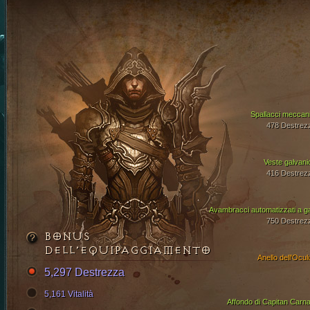
Spallacci meccani
478 Destrez
Veste galvani
416 Destrez
Avambracci automatizzati a g
750 Destrez
BONUS
DELL’EQUIPAGGIAMENTO
Anello dell'Ocul
5,297 Destrezza
5,161 Vitalità
Affondo di Capitan Carna