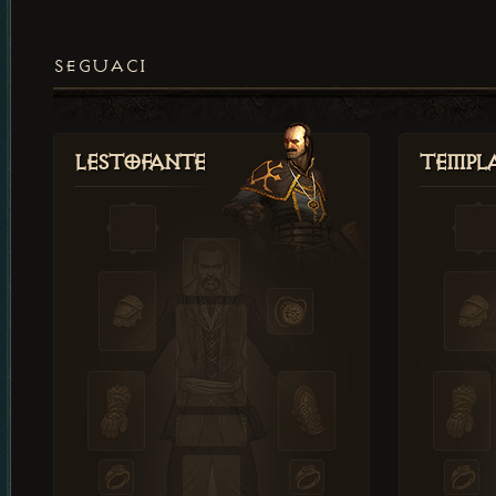
SEGUACI
Lestofante
Templ