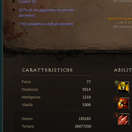
467 Destrez
Castoni (0)
207% di oro aggiuntivo recuperato
dai nemici
Buriza-Do Kyan
1.982,6 D
+783 resistenza a tutti gli elementi
563 Destrez
CARATTERISTICHE
ABILI
Forza
77
Destrezza
5514
Intelligenza
1219
Vitalità
5308
Danno
191183
Tempra
26077200