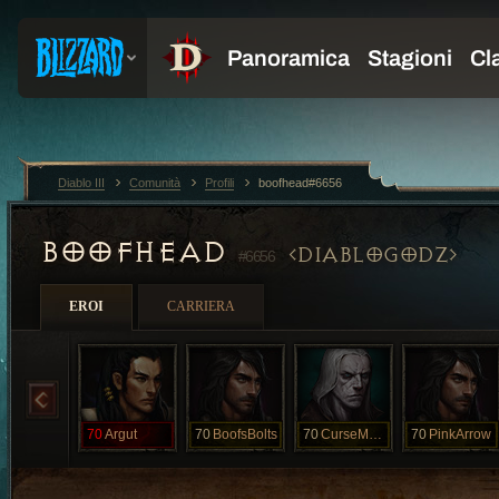
Diablo III
Comunità
Profili
boofhead#6656
BOOFHEAD
DIABLOGODZ
#6656
EROI
CARRIERA
70
Argut
70
BoofsBolts
70
CurseMyName
70
PinkArrow