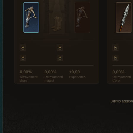
0,00%
0,00%
+0,00
0,00%
Ritrovamenti
Ritrovamenti
Esperienza
Ritrovamenti
d’oro
magici
d’oro
Ultimo aggio