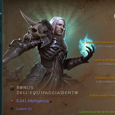
Manto dell'Incanalamen
650 Intelligen
Corazza dell'Aqui
613 Intelligen
Guantoni di Piet
1,000 Intelligen
BONUS
DELL’EQUIPAGGIAMENTO
Raduno degli Elemen
9,441 Intelligenza
Castoni (0)
Calzoni da torneo di Rovone