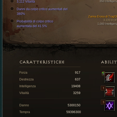
650 Intelligen
3,112 Vitalità
Danni da colpo critico aumentati del
380%
Zanna Erosa di Trag'O
3.220,9 D
Probabilità di colpo critico
1,000 Intelligen
aumentata del 41.5%
CARATTERISTICHE
ABILI
Forza
917
Destrezza
637
Intelligenza
19408
Vitalità
3259
Danno
5300150
Tempra
59396300