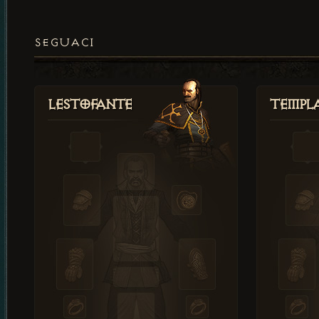
SEGUACI
Lestofante
Templ