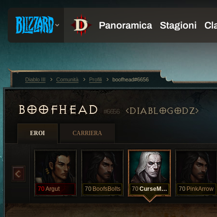
Diablo III
Comunità
Profili
boofhead#6656
BOOFHEAD
DIABLOGODZ
#6656
EROI
CARRIERA
70
Argut
70
BoofsBolts
70
CurseMyName
70
PinkArrow