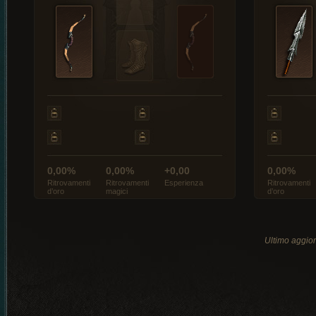
0,00%
0,00%
+0,00
0,00%
Ritrovamenti
Ritrovamenti
Esperienza
Ritrovamenti
d’oro
magici
d’oro
Ultimo aggio