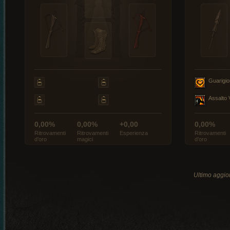
Guarigi
Assalto 
0,00%
0,00%
+0,00
0,00%
Ritrovamenti
Ritrovamenti
Esperienza
Ritrovamenti
d’oro
magici
d’oro
Ultimo aggio