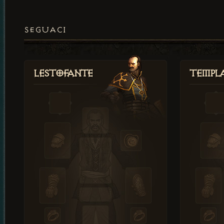
SEGUACI
Lestofante
Templ