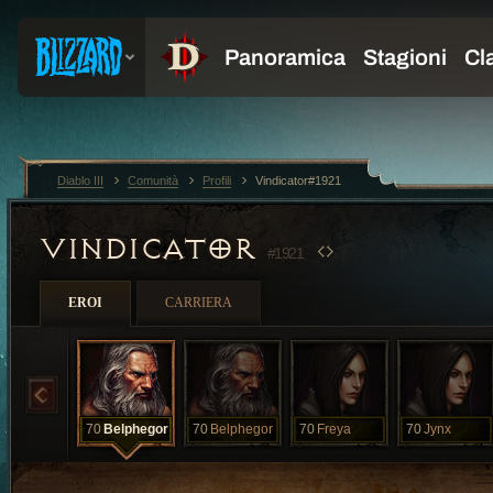
Diablo III
Comunità
Profili
Vindicator#1921
VINDICATOR
#1921
EROI
CARRIERA
70
Belphegor
70
Belphegor
70
Freya
70
Jynx