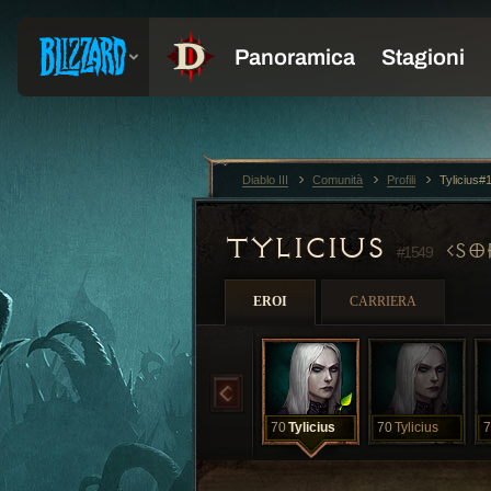
Diablo III
Comunità
Profili
Tylicius#
TYLICIUS
SO
#1549
EROI
CARRIERA
70
Tylicius
70
Tylicius
7