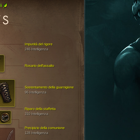
i
US
Impunità del rigore
246 Intelligenza
Rosario dell'assalto
Sostentamento della guarnigione
96 Intelligenza
Riparo della staffetta
310 Intelligenza
Precipizio della comunione
128 Intelligenza