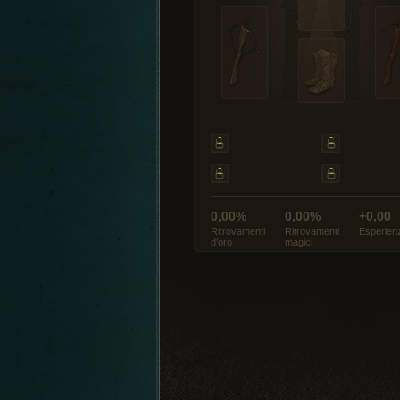
0,00%
0,00%
+0,00
Ritrovamenti
Ritrovamenti
Esperien
d’oro
magici