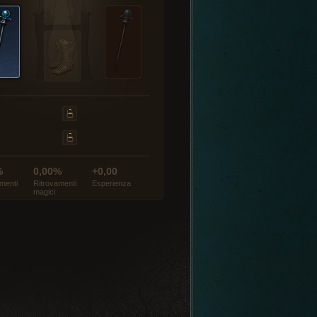
%
0,00%
+0,00
menti
Ritrovamenti
Esperienza
magici