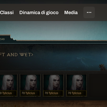
1549
FT AND WET
0
Tylicius
70
Tylicius
70
Tylicius
70
Tylicius