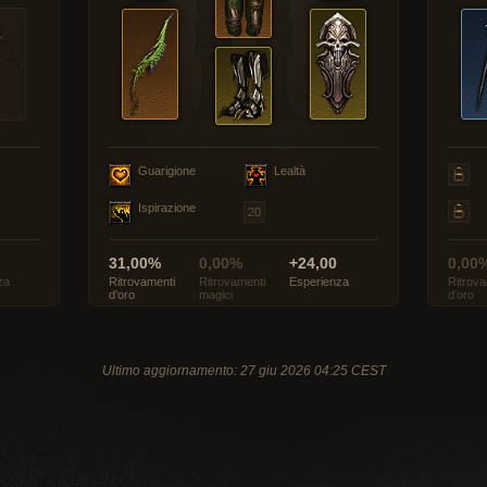
Guarigione
Lealtà
Ispirazione
31,00%
0,00%
+24,00
0,00
za
Ritrovamenti
Ritrovamenti
Esperienza
Ritrova
d’oro
magici
d’oro
Ultimo aggiornamento: 27 giu 2026 04:25 CEST