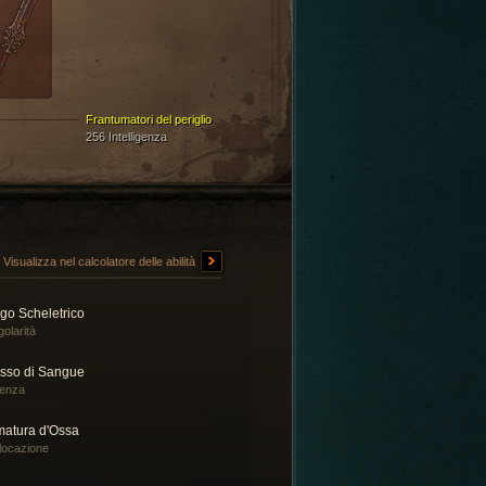
Frantumatori del periglio
256 Intelligenza
Visualizza nel calcolatore delle abilità
go Scheletrico
golarità
usso di Sangue
tenza
matura d'Ossa
locazione