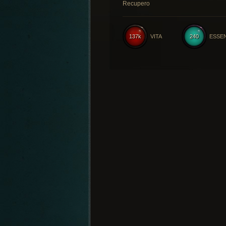
Recupero
137k
VITA
240
ESSE