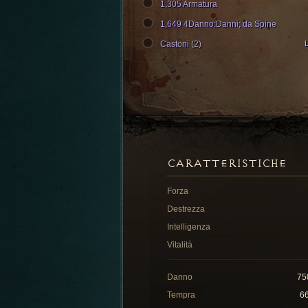
1,305 Armatura
1,649 4Danno:Danni; da Spine
Castoni (2)
L
CARATTERISTICHE
Forza
Destrezza
Intelligenza
Vitalità
Danno
75
Tempra
6