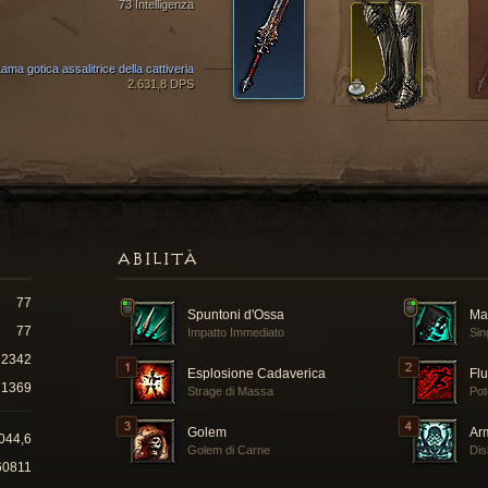
73 Intelligenza
ama gotica assalitrice della cattiveria
2.631,8 DPS
ABILITÀ
77
Spuntoni d'Ossa
Ma
77
Impatto Immediato
Sin
2342
Esplosione Cadaverica
Fl
1369
Strage di Massa
Po
Golem
Ar
044,6
Golem di Carne
Dis
60811