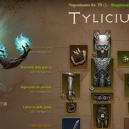
70
(1)
Stagional
Negromante liv.
-
T
YLICI
Spallacci Ricercanti
414 Intelligenza
Bramosia della guerra
169 Intelligenza
Rigorosità del dominio
333 Intelligenza
NTO
Lanterna della guida
100 Intelligenza
Falda del Vaiolo