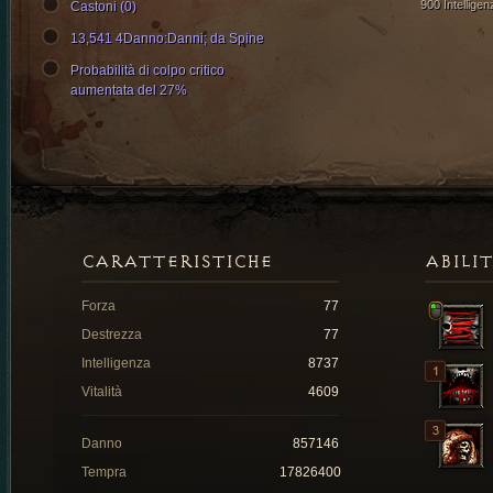
900 Intelligen
Castoni (0)
13,541 4Danno:Danni; da Spine
Probabilità di colpo critico
aumentata del 27%
CARATTERISTICHE
ABILI
Forza
77
Destrezza
77
Intelligenza
8737
Vitalità
4609
Danno
857146
Tempra
17826400