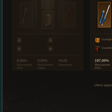
Guarigi
Guardia
0,00%
0,00%
+0,00
197,00%
Ritrovamenti
Ritrovamenti
Esperienza
Ritrovamenti
d’oro
magici
d’oro
Ultimo aggio