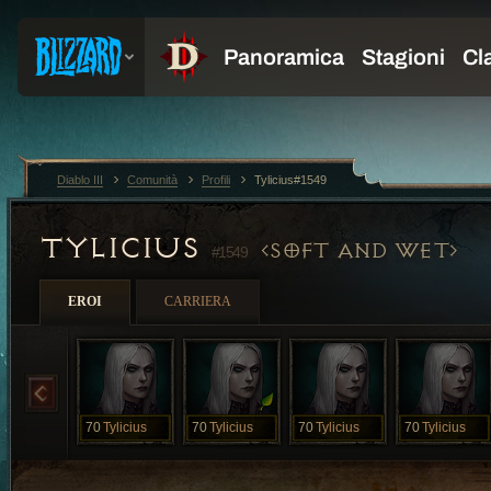
Diablo III
Comunità
Profili
Tylicius#1549
TYLICIUS
SOFT AND WET
#1549
EROI
CARRIERA
70
Tylicius
70
Tylicius
70
Tylicius
70
Tylicius