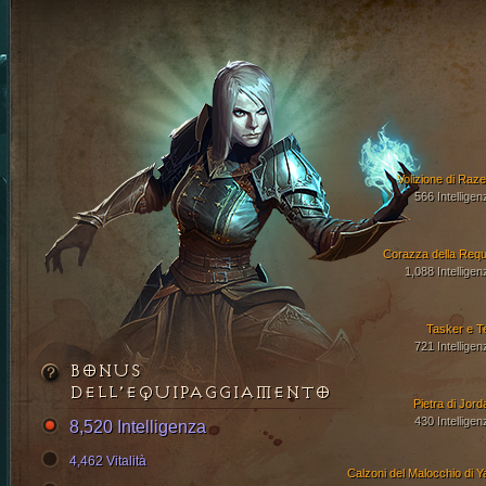
Volizione di Raze
566 Intelligen
Corazza della Requ
1,088 Intelligen
Tasker e T
721 Intelligen
BONUS
DELL’EQUIPAGGIAMENTO
Pietra di Jord
430 Intelligen
8,520 Intelligenza
4,462 Vitalità
Calzoni del Malocchio di Y