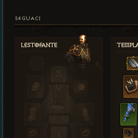
SEGUACI
Lestofante
Templ