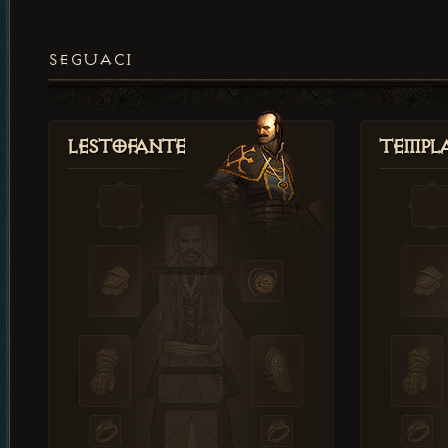
SEGUACI
Lestofante
Templ