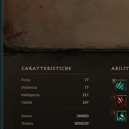
CARATTERISTICHE
ABILI
Forza
77
Destrezza
77
Intelligenza
217
Vitalità
147
Danno
280063
Tempra
9058230