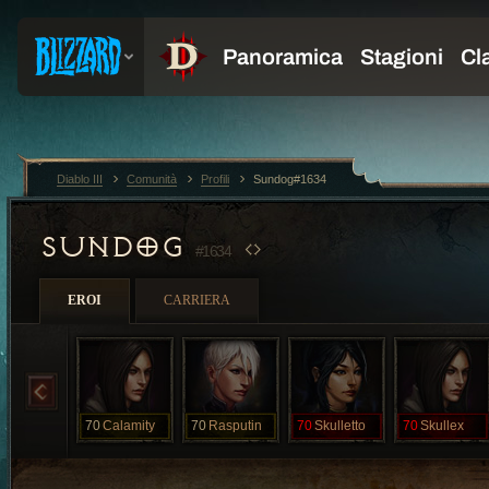
Diablo III
Comunità
Profili
Sundog#1634
SUNDOG
#1634
EROI
CARRIERA
70
Calamity
70
Rasputin
70
Skulletto
70
Skullex