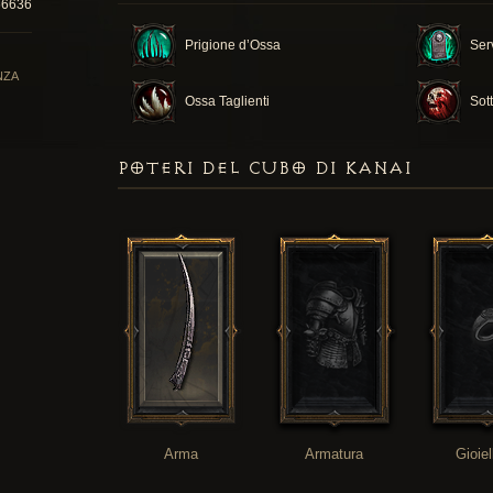
66636
Prigione d’Ossa
Ser
NZA
Ossa Taglienti
Sott
POTERI DEL CUBO DI KANAI
Arma
Armatura
Gioiel