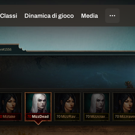
en#1556
0
Miztake
70
MizzDead
70
MizzRaven
70
Mizzcraven
70
Mizzrave