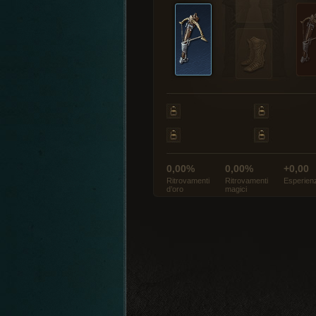
0,00%
0,00%
+0,00
Ritrovamenti
Ritrovamenti
Esperien
d’oro
magici