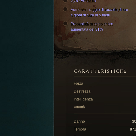
2,787 Armatura
Aumenta il raggio di raccolta di oro
e globi di cura di 5 metri
Probabilità di colpo critico
aumentata del 31%
CARATTERISTICHE
Forza
Destrezza
Intelligenza
Vitalità
Danno
3
Tempra
87