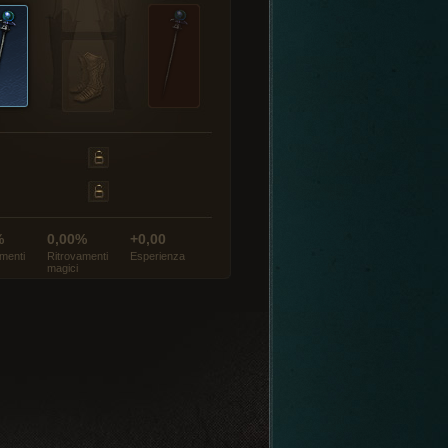
%
0,00%
+0,00
menti
Ritrovamenti
Esperienza
magici