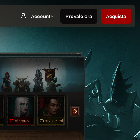
n
70
Mizzyraven
70
mizspelled
70
mizzlamb
65
mizzrave
1