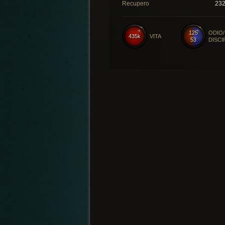
Recupero
23
125
ODIO/
435k
VITA
53
DISCI