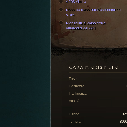
4,203 Vitalità
Danni da colpo critico aumentati del
510%
Probabilità di colpo critico
aumentata del 44%
CARATTERISTICHE
Forza
Destrezza
Intelligenza
Vitalità
Danno
102
Tempra
809