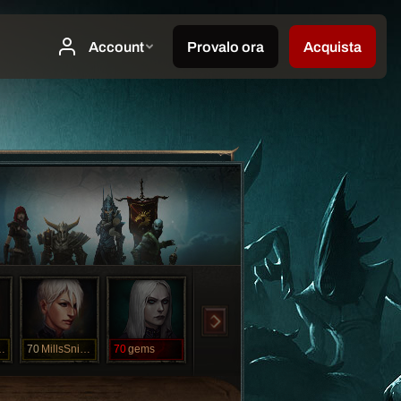
Horsie
70
MillsSniper
70
gems