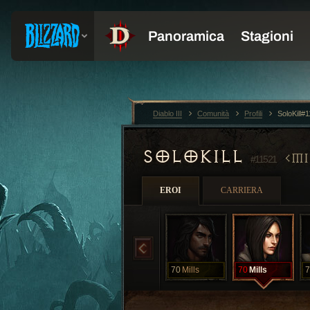
Diablo III
Comunità
Profili
SoloKill#
SOLOKILL
MI
#11521
EROI
CARRIERA
70
Mills
70
Mills
7