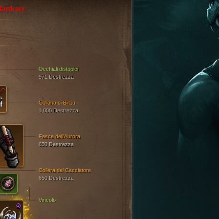
ardcore
Occhiali distopici
971 Destrezza
Collana di Birba
1,000 Destrezza
Fasce dell'Aurora
650 Destrezza
Collera del Cacciatore
650 Destrezza
Vincolo