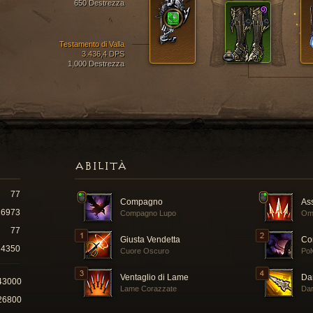
650 Destrezza
Testamento di Valla
3.436,4 DPS
1,000 Destrezza
ABILITÀ
77
Compagno
As
16973
Compagno Lupo
Om
77
Giusta Vendetta
Co
4350
Cuore Oscuro
Pol
Ventaglio di Lame
Da
43000
Lame Corazzate
Dar
26800