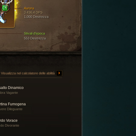
Aurora
3.436,4 DPS
1,000 Destrezza
Stivali d'epoca
553 Destrezza
Visualizza nel calcolatore delle abilità
salto Dinamico
bra Vagante
rtina Fumogena
vere Dileguante
rdo Vorace
do Divorante