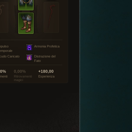
mpulso
Armonia Profetica
emporale
cudo Caricato
Distrazione del
Fato
00%
0,00%
+180,00
menti
Ritrovamenti
Esperienza
magici