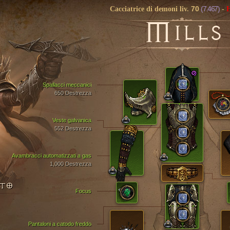
70
(7.467)
Cacciatrice di demoni liv.
-
H
M
ILLS
Spallacci meccanici
650 Destrezza
Veste galvanica
552 Destrezza
Avambracci automatizzati a gas
1,000 Destrezza
NTO
Focus
Pantaloni a catodo freddo