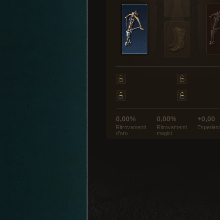
0,00%
0,00%
+0,00
Ritrovamenti
Ritrovamenti
Esperien
d’oro
magici