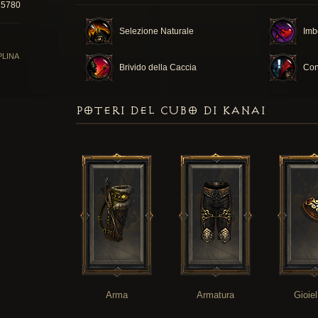
25780
Selezione Naturale
Imb
PLINA
Brivido della Caccia
Con
POTERI DEL CUBO DI KANAI
Arma
Armatura
Gioiel