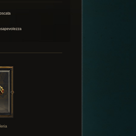
oscata
sapevolezza
leria