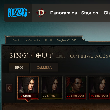
Diablo III
Comunità
Profili
Singleout#11865
SINGLEOUT
OPTIMAL ACES
#11865
EROI
CARRIERA
70
Single
70
Single
70
SingleOut
70
SingleOut