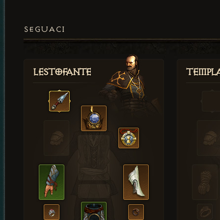
SEGUACI
Lestofante
Templ