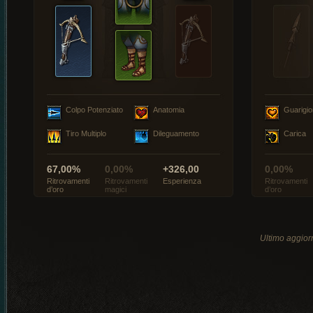
Colpo Potenziato
Anatomia
Guarigi
Tiro Multiplo
Dileguamento
Carica
67,00%
0,00%
+326,00
0,00%
Ritrovamenti
Ritrovamenti
Esperienza
Ritrovamenti
d’oro
magici
d’oro
Ultimo aggio