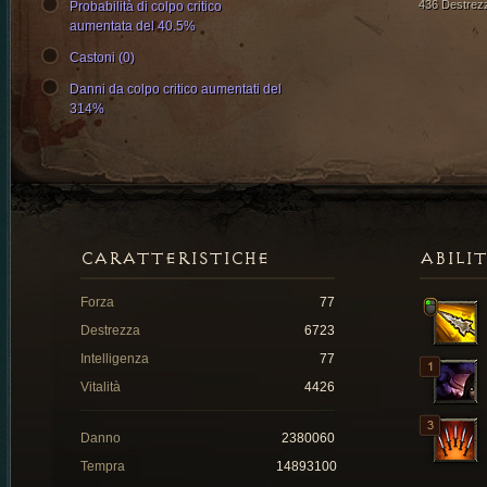
436 Destrez
Probabilità di colpo critico
aumentata del 40.5%
Castoni (0)
Danni da colpo critico aumentati del
314%
CARATTERISTICHE
ABILI
Forza
77
Destrezza
6723
Intelligenza
77
Vitalità
4426
Danno
2380060
Tempra
14893100