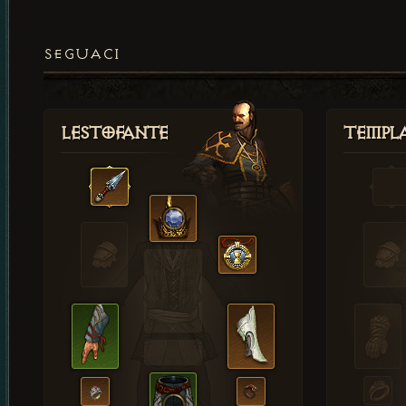
SEGUACI
Lestofante
Templ