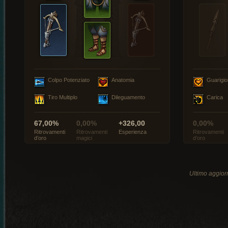
Colpo Potenziato
Anatomia
Guarigi
Tiro Multiplo
Dileguamento
Carica
67,00%
0,00%
+326,00
0,00%
Ritrovamenti
Ritrovamenti
Esperienza
Ritrovamenti
d’oro
magici
d’oro
Ultimo aggio