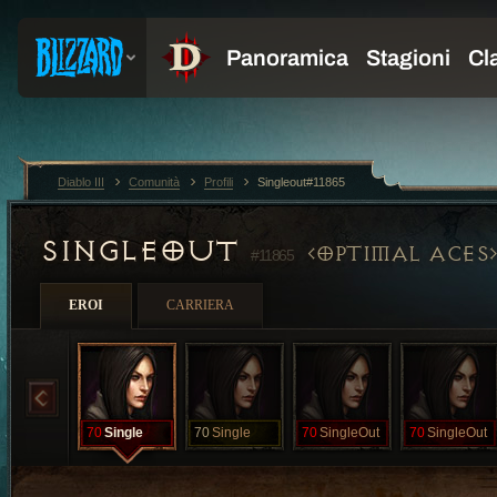
Diablo III
Comunità
Profili
Singleout#11865
SINGLEOUT
OPTIMAL ACES
#11865
EROI
CARRIERA
70
Single
70
Single
70
SingleOut
70
SingleOut