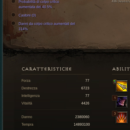
436 Destrez
Probabilità di colpo critico
aumentata del 40.5%
Castoni (0)
Danni da colpo critico aumentati del
314%
CARATTERISTICHE
ABILI
Forza
77
Destrezza
6723
Intelligenza
77
Vitalità
4426
Danno
2380060
Tempra
14893100