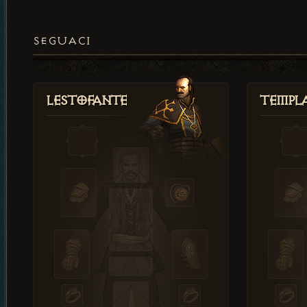
SEGUACI
Lestofante
Templ