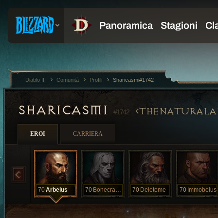
Diablo III
Comunità
Profili
Sharicasmi#1742
SHARICASMI
THENATURALA
#1742
EROI
CARRIERA
70
Arbeius
70
Bonecrafter
70
Deleteme
70
Immobeius