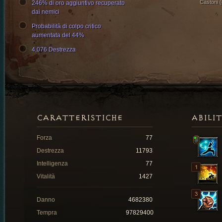
Castoni (
246% di oro aggiuntivo recuperato
dai nemici
Probabilità di colpo critico
aumentata del 44%
4,076 Destrezza
CARATTERISTICHE
ABILI
Forza
77
Destrezza
11793
Intelligenza
77
Vitalità
1427
Danno
4682380
Tempra
97829400