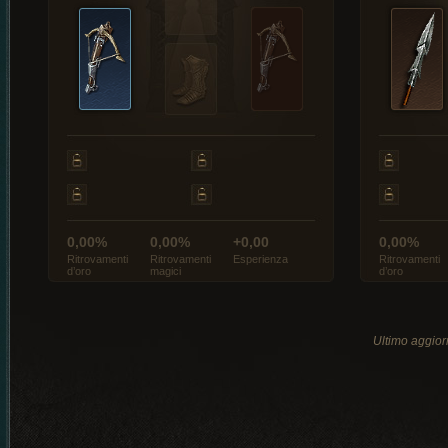
0,00%
0,00%
+0,00
0,00%
Ritrovamenti
Ritrovamenti
Esperienza
Ritrovamenti
d’oro
magici
d’oro
Ultimo aggio