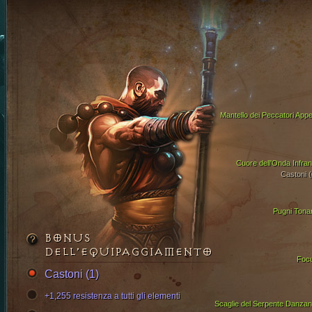
Mantello dei Peccatori Appe
Cuore dell'Onda Infran
Castoni (
Pugni Tonan
BONUS
DELL’EQUIPAGGIAMENTO
Foc
Castoni (1)
+1,255 resistenza a tutti gli elementi
Scaglie del Serpente Danzan