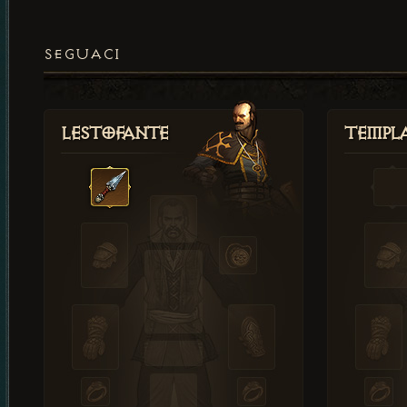
SEGUACI
Lestofante
Templ