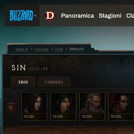
Diablo III
Comunità
Profili
SIN#1263
SIN
#1263
EROI
CARRIERA
70
SIN
70
SIN
70
SIN
70
SIN