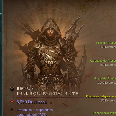
Spine del Predo
650 Destrez
Carapace del Predo
650 Destrez
Guanti del Predo
1,000 Destrez
BONUS
DELL’EQUIPAGGIAMENTO
Precisione del giuramen
50 Destrez
6,950 Destrezza
Probabilità di colpo critico
Placche dell'Empie
aumentata del 47.5%