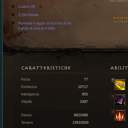
650 Destrez
Castoni (9)
3,250 Vitalità
Arco di Ya
3.672,9 D
Aumenta il raggio di raccolta di oro
e globi di cura di 8 metri
CARATTERISTICHE
ABILI
Forza
77
Destrezza
10717
Intelligenza
955
Vitalità
3397
Danno
6622490
Tempra
23933500