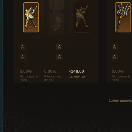
0,00%
0,00%
+146,00
0,00%
Ritrovamenti
Ritrovamenti
Esperienza
Ritrovamenti
d’oro
magici
d’oro
Ultimo aggio