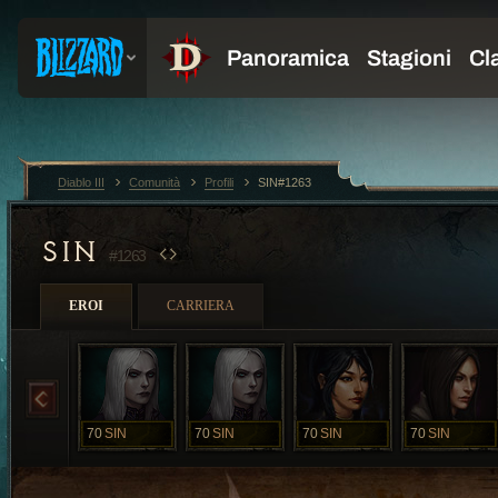
Diablo III
Comunità
Profili
SIN#1263
SIN
#1263
EROI
CARRIERA
70
SIN
70
SIN
70
SIN
70
SIN