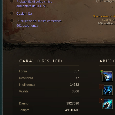
1,197 Intelligen
Probabilità di colpo critico
aumentata del 33.5%
Castoni (1)
Spremianime di V
3.295,6 D
L'uccisione dei mostri conferisce
946 Intelligen
961 esperienza
CARATTERISTICHE
ABILI
Forza
357
Destrezza
77
Intelligenza
14632
Vitalità
3306
Danno
3927090
Tempra
49510600