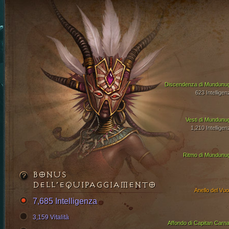
Discendenza di Mundunu
623 Intelligen
Vesti di Mundunu
1,210 Intelligen
Ritmo di Mundunu
BONUS
DELL’EQUIPAGGIAMENTO
Anello del Vuo
7,685 Intelligenza
3,159 Vitalità
Affondo di Capitan Carna