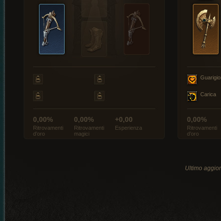
Guarigi
Carica
0,00%
0,00%
+0,00
0,00%
Ritrovamenti
Ritrovamenti
Esperienza
Ritrovamenti
d’oro
magici
d’oro
Ultimo aggio