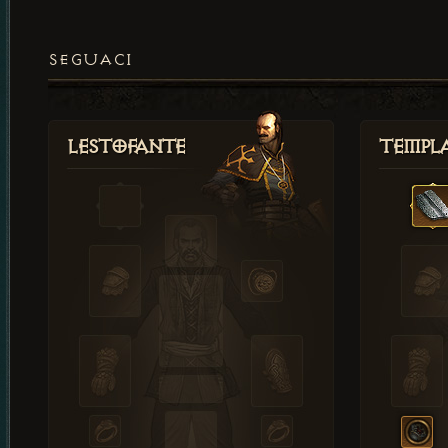
SEGUACI
Lestofante
Templ