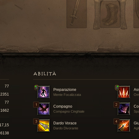
ABILITÀ
77
Preparazione
As
2351
Mente Focalizzata
Om
77
Compagno
Co
1662
Compagno Cinghiale
Spa
Dardo Vorace
Gi
17,15
Dardo Divorante
Agi
66138