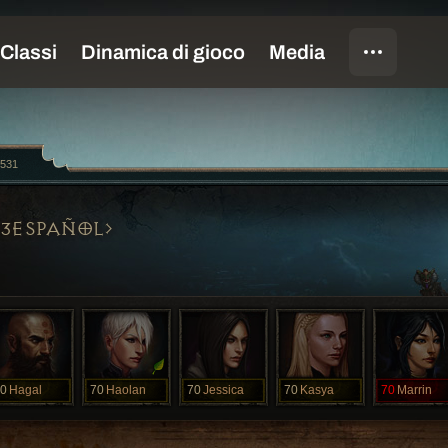
531
3ESPAÑOL
0
Hagal
70
Haolan
70
Jessica
70
Kasya
70
Marrin