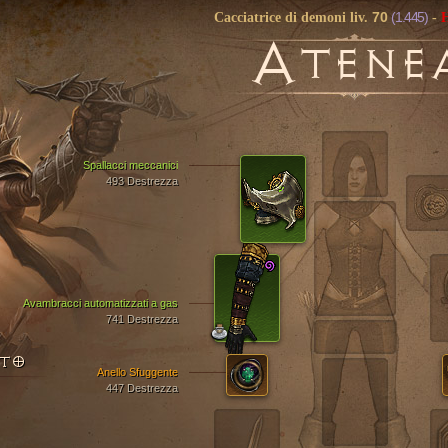
70
(1.445)
Cacciatrice di demoni liv.
-
H
A
TENE
Spallacci meccanici
493 Destrezza
Avambracci automatizzati a gas
741 Destrezza
NTO
Anello Sfuggente
447 Destrezza