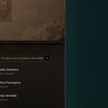
Visualizza nel calcolatore delle abilità
salto Dinamico
bra Vagante
rtina Fumogena
rizione
usta Vendetta
tazione