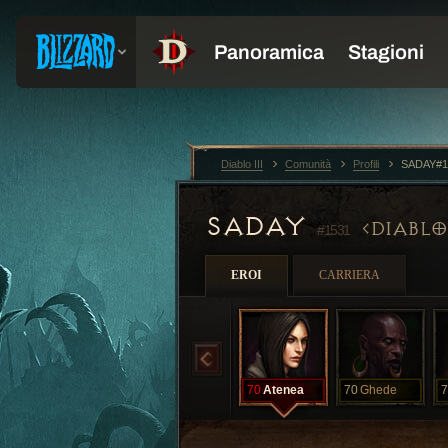
Diablo III
Comunità
Profili
SADAY#1
SADAY
DIABLO
#1531
EROI
CARRIERA
70
Atenea
70
Ghede
7