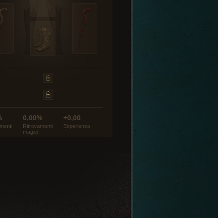
%
0,00%
+0,00
menti
Ritrovamenti
Esperienza
magici