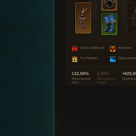
Colpo Debilitante
Anatomia
Tiro Multiplo
Dileguamen
132,00%
0,00%
+825,0
Ritrovamenti
Ritrovamenti
Esperien
d’oro
magici