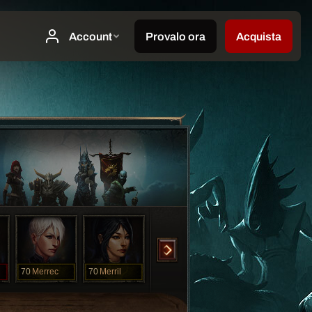
70
Merrec
70
Merril
70
Oliv
70
Pandora
70
Sil