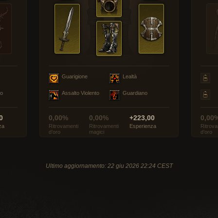
Guarigione
Lealtà
to
Assalto Violento
Guardiano
0
0,00%
0,00%
+223,00
0,00
za
Ritrovamenti
Ritrovamenti
Esperienza
Ritrova
d’oro
magici
d’oro
Ultimo aggiornamento: 22 giu 2026 22:24 CEST