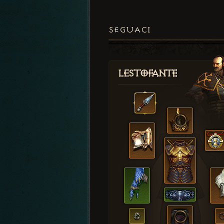
SEGUACI
Lestofante