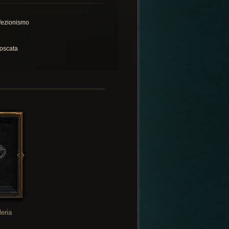
fezionismo
oscata
leria