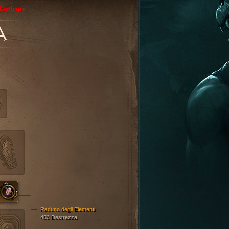
ardcore
A
Raduno degli Elementi
453 Destrezza