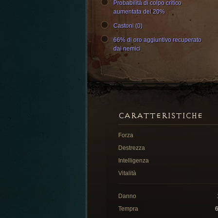
Probabilità di colpo critico
aumentata del 20%
Castoni (0)
66% di oro aggiuntivo recuperato
dai nemici
CARATTERISTICHE
Forza
Destrezza
Intelligenza
Vitalità
Danno
Tempra