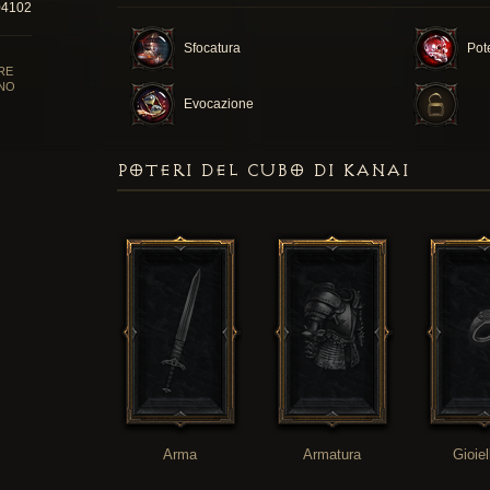
04102
Sfocatura
Pot
RE
NO
Evocazione
POTERI DEL CUBO DI KANAI
Arma
Armatura
Gioiel