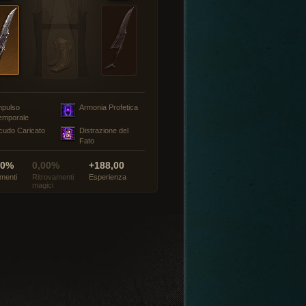
mpulso
Armonia Profetica
emporale
cudo Caricato
Distrazione del
Fato
00%
0,00%
+188,00
menti
Ritrovamenti
Esperienza
magici