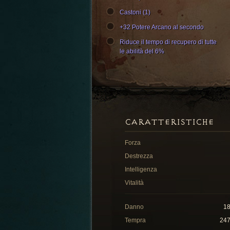
Castoni (1)
+32 Potere Arcano al secondo
Riduce il tempo di recupero di tutte
le abilità del 6%
CARATTERISTICHE
Forza
Destrezza
Intelligenza
Vitalità
Danno
1
Tempra
24