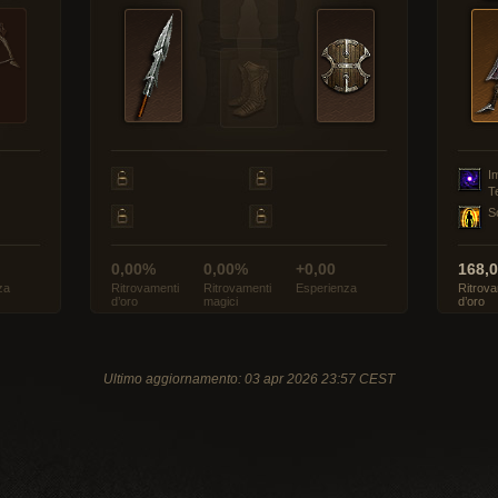
I
T
S
0,00%
0,00%
+0,00
168,
za
Ritrovamenti
Ritrovamenti
Esperienza
Ritrova
d’oro
magici
d’oro
Ultimo aggiornamento: 03 apr 2026 23:57 CEST