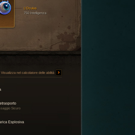
L'Oculus
750 Intelligenza
Visualizza nel calcolatore delle abilità
a
etrasporto
saggio Sicuro
arica Esplosiva