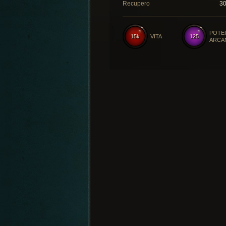
Recupero
3
POTE
15k
VITA
125
ARCA