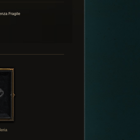
enza Fragile
leria