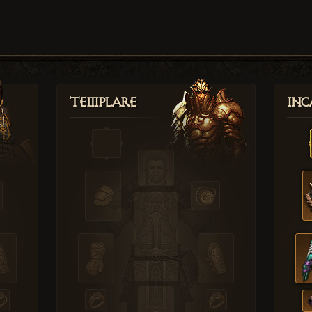
Templare
Inc