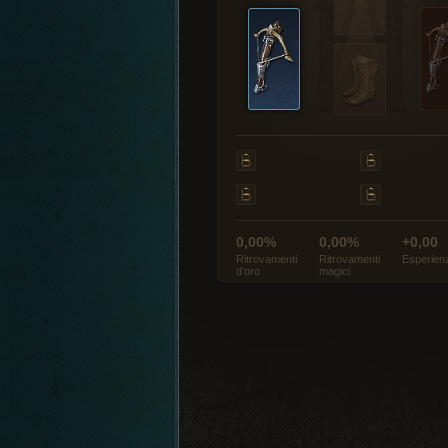
0,00%
0,00%
+0,00
Ritrovamenti
Ritrovamenti
Esperien
d’oro
magici