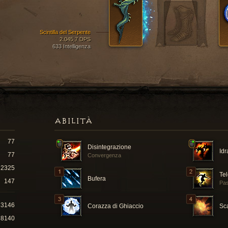
Scintilla del Serpente
2.045,7 DPS
633 Intelligenza
ABILITÀ
77
Disintegrazione
Idr
77
Convergenza
2325
Tel
Bufera
147
Pas
83146
Corazza di Ghiaccio
Sc
78140