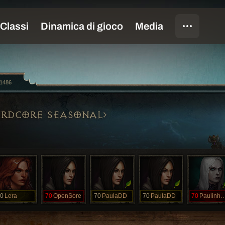
1486
RDCORE SEASONAL
0
Lera
70
OpenSore
70
PaulaDD
70
PaulaDD
70
Paulinh