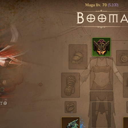
70
(5.100)
Maga liv.
B
OOM
NTO