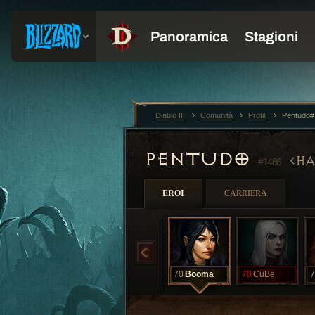
Diablo III
Comunità
Profili
Pentudo#
PENTUDO
HA
#1486
EROI
CARRIERA
70
Booma
70
CuBe
7