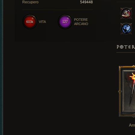
Recupero
549448
POTERE
603k
VITA
127
ARCANO
POTER
Ar