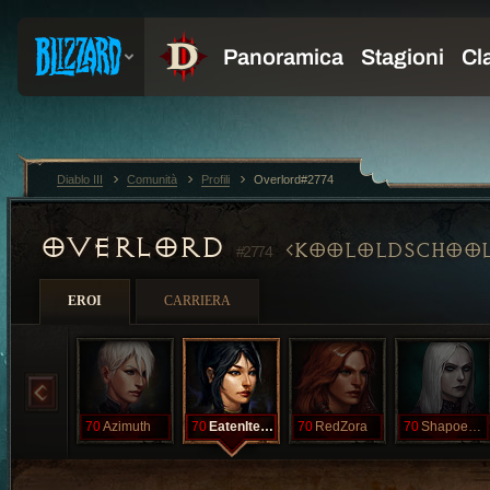
Diablo III
Comunità
Profili
Overlord#2774
OVERLORD
KOOLOLDSCHOO
#2774
EROI
CARRIERA
70
Azimuth
70
EatenItems
70
RedZora
70
ShapoeShapoe