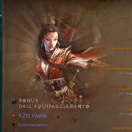
Furia degli Anti
Corazza dell'Aqui
433 Vital
Gelarden
947 Vital
BONUS
DELL’EQUIPAGGIAMENTO
Uni
499 Vital
5,231 Vitalità
5,319 Intelligenza
Falda del Vaio