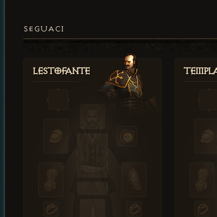
SEGUACI
Lestofante
Templ