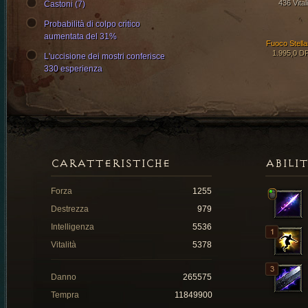
436 Vital
Castoni (7)
Probabilità di colpo critico
aumentata del 31%
Fuoco Stella
1.995,0 D
L'uccisione dei mostri conferisce
330 esperienza
CARATTERISTICHE
ABILI
Forza
1255
Destrezza
979
Intelligenza
5536
Vitalità
5378
Danno
265575
Tempra
11849900