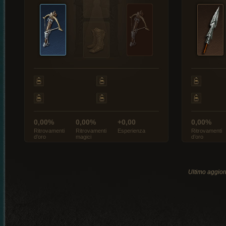
0,00%
0,00%
+0,00
0,00%
Ritrovamenti
Ritrovamenti
Esperienza
Ritrovamenti
d’oro
magici
d’oro
Ultimo aggio