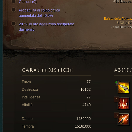
418 Destrez
Castoni (0)
Probabilità di colpo critico
aumentata del 40.5%
Balista della Fortez
3.436,4 D
207% di oro aggiuntivo recuperato
1,000 Destrez
dai nemici
CARATTERISTICHE
ABILI
Forza
77
Destrezza
10162
Intelligenza
77
Vitalità
4740
Danno
1439990
Tempra
15161000