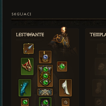
SEGUACI
Lestofante
Templ