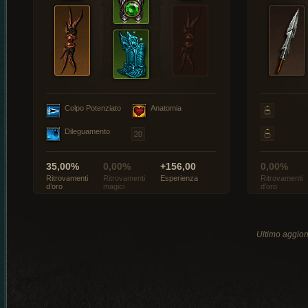
Colpo Potenziato
Anatomia
Dileguamento
35,00%
0,00%
+156,00
0,00%
Ritrovamenti
Ritrovamenti
Esperienza
Ritrovamenti
d’oro
magici
d’oro
Ultimo aggio