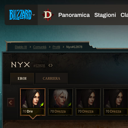
Diablo III
Comunità
Profili
Nyx#12878
NYX
#12878
EROI
CARRIERA
70
Dre
70
Drezza
70
Drezza
70
Drezza