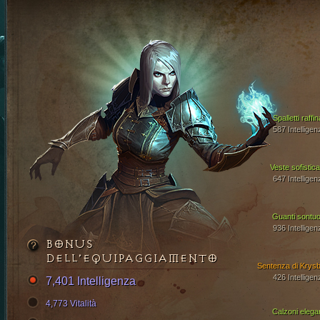
Spalletti raffin
587 Intelligen
Veste sofistica
647 Intelligen
Guanti sontuo
936 Intelligen
BONUS
DELL’EQUIPAGGIAMENTO
Sentenza di Krysb
426 Intelligen
7,401 Intelligenza
4,773 Vitalità
Calzoni elegan