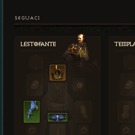
SEGUACI
Lestofante
Templ