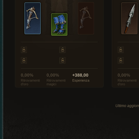
0,00%
0,00%
+388,00
0,00%
Ritrovamenti
Ritrovamenti
Esperienza
Ritrovamenti
d’oro
magici
d’oro
Ultimo aggio