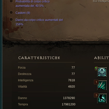
612 Intelligen
Probabilità di colpo critico
aumentata del 40.5%
Castoni (9)
Danni da colpo critico aumentati del
156%
CARATTERISTICHE
ABILI
Forza
77
Destrezza
77
Intelligenza
7618
Vitalità
4920
Danno
1378290
Tempra
17981200