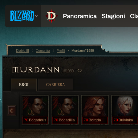
Diablo III
Comunità
Profili
Murdann#1989
MURDANN
#1989
EROI
CARRIERA
70
Bogadeus
70
Bogadilla
70
Borgda
70
Bulvinka