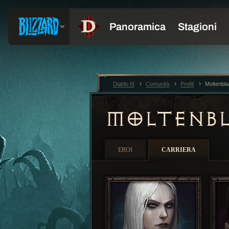
Diablo III
Comunità
Profili
Moltenbl
MOLTENB
EROI
CARRIERA