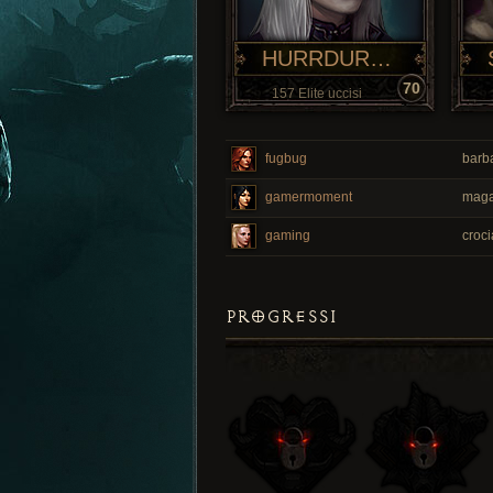
HURRDURRR
70
157 Elite uccisi
fugbug
barba
gamermoment
maga
gaming
croci
PROGRESSI