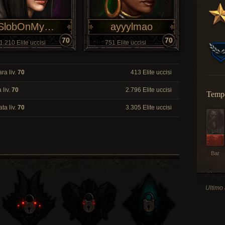
SlobOnMyKnob
ayyylmao
70
70
1.210 Elite uccisi
751 Elite uccisi
ra liv.
70
413 Elite uccisi
 liv.
70
2.796 Elite uccisi
Tempo
ata liv.
70
3.305 Elite uccisi
Bar
Ultimo