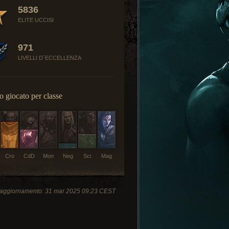
5836
ELITE UCCISI
971
LIVELLI D´ECCELLENZA
 giocato per classe
Cro
CdD
Mon
Neg
Sci
Mag
 aggiornamento: 31 mar 2025 09:23 CEST