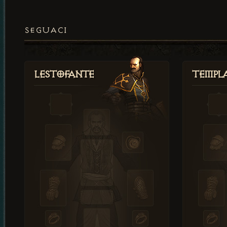
SEGUACI
Lestofante
Templ