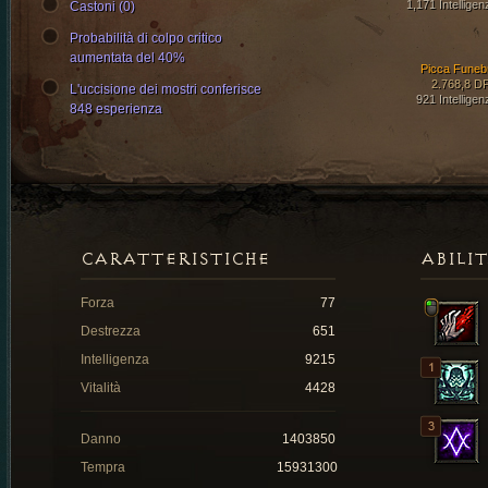
1,171 Intelligen
Castoni (0)
Probabilità di colpo critico
aumentata del 40%
Picca Funeb
2.768,8 D
L'uccisione dei mostri conferisce
921 Intelligen
848 esperienza
CARATTERISTICHE
ABILI
Forza
77
Destrezza
651
Intelligenza
9215
Vitalità
4428
Danno
1403850
Tempra
15931300