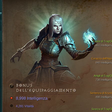
Cuore di Trag'O
461 Intelligen
Corazza dell'Aqui
840 Intelligen
Artigli di Trag'
738 Intelligen
BONUS
DELL’EQUIPAGGIAMENTO
Sentenza di Krysb
498 Intelligen
8,998 Intelligenza
4,281 Vitalità
Scorza di Trag'O