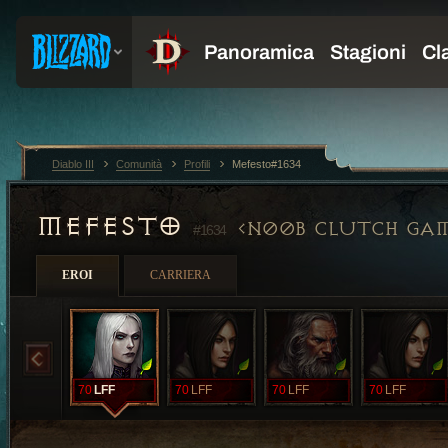
Diablo III
Comunità
Profili
Mefesto#1634
MEFESTO
N00B CLUTCH GA
#1634
EROI
CARRIERA
70
LFF
70
LFF
70
LFF
70
LFF