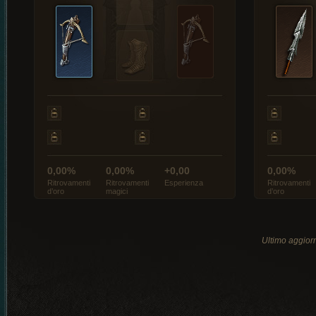
0,00%
0,00%
+0,00
0,00%
Ritrovamenti
Ritrovamenti
Esperienza
Ritrovamenti
d’oro
magici
d’oro
Ultimo aggio