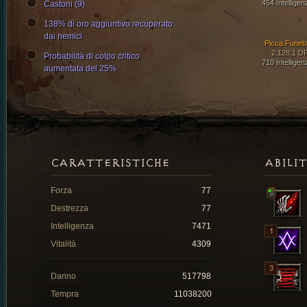
454 Intelligen
Castoni (9)
138% di oro aggiuntivo recuperato
dai nemici
Picca Funeb
2.128,1 D
Probabilità di colpo critico
710 Intelligen
aumentata del 25%
CARATTERISTICHE
ABILI
Forza
77
Destrezza
77
Intelligenza
7471
Vitalità
4309
Danno
517798
Tempra
11038200