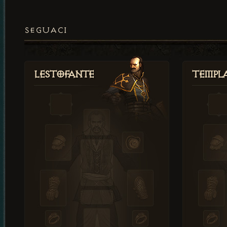
SEGUACI
Lestofante
Templ