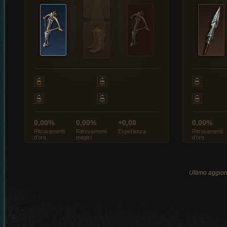
0,00%
0,00%
+0,00
0,00%
Ritrovamenti
Ritrovamenti
Esperienza
Ritrovamenti
d’oro
magici
d’oro
Ultimo aggio