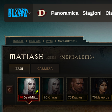
Diablo III
Comunità
Profili
MatiasH#21316
MATIASH
NEPHALEMS
#21316
EROI
CARRIERA
70
DeathNight
70
Kharas
70
Krathos
70
Meteoros