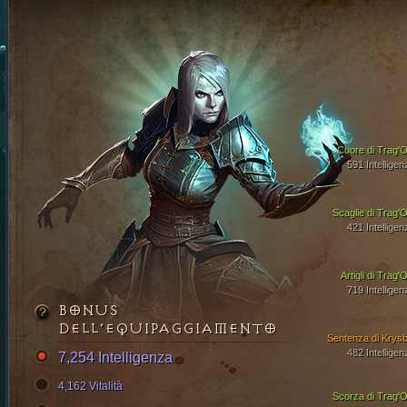
Cuore di Trag'O
591 Intelligen
Scaglie di Trag'O
421 Intelligen
Artigli di Trag'
719 Intelligen
BONUS
DELL’EQUIPAGGIAMENTO
Sentenza di Krysb
482 Intelligen
7,254 Intelligenza
4,162 Vitalità
Scorza di Trag'O