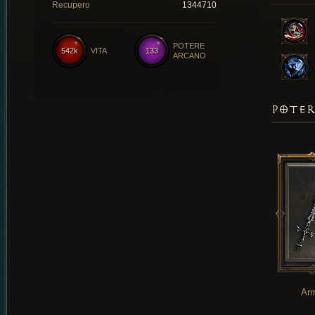
Recupero
1344710
POTERE
542k
VITA
133
ARCANO
POTER
Ar