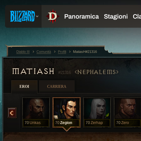
Diablo III
Comunità
Profili
MatiasH#21316
MATIASH
NEPHALEMS
#21316
EROI
CARRIERA
Sasha
70
Unkas
70
Zegion
70
Zerhap
70
Zero