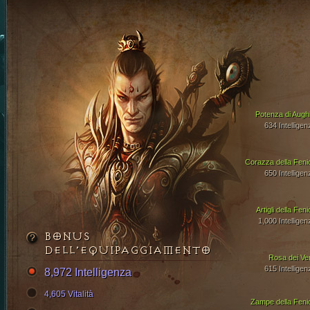
Potenza di Aughi
634 Intelligen
Corazza della Feni
650 Intelligen
Artigli della Fen
1,000 Intelligen
BONUS
DELL’EQUIPAGGIAMENTO
Rosa dei Ven
615 Intelligen
8,972 Intelligenza
4,605 Vitalità
Zampe della Feni