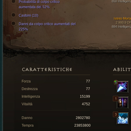
650 Intelligen
Probabilità di colpo critico
aumentata del 52%
Castoni (10)
Istinto Morta
2.900,9 D
Danni da colpo critico aumentati del
884 Intelligen
225%
CARATTERISTICHE
ABILI
Forza
77
Destrezza
77
Intelligenza
15199
Vitalità
4752
Danno
2802780
Tempra
23853800