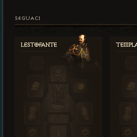
SEGUACI
Lestofante
Templ