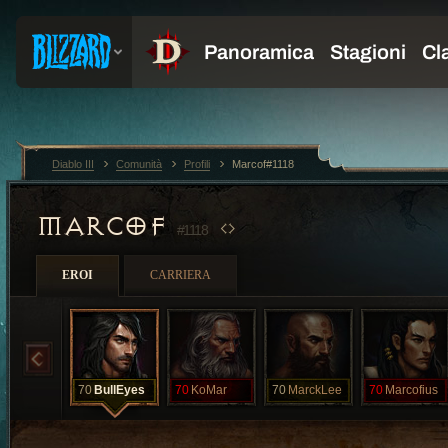
Diablo III
Comunità
Profili
Marcof#1118
MARCOF
#1118
EROI
CARRIERA
70
BullEyes
70
KoMar
70
MarckLee
70
Marcofius