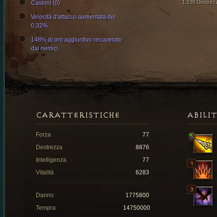
1,139 Destrez
Castoni (0)
Velocità d'attacco aumentata del
0.32%
148% di oro aggiuntivo recuperato
dai nemici
CARATTERISTICHE
ABILI
Forza
77
Destrezza
8876
Intelligenza
77
Vitalità
6283
Danno
1775800
Tempra
14750000