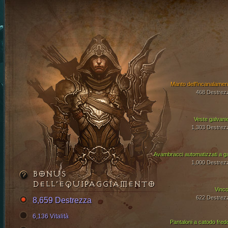
Manto dell'Incanalamen
468 Destrez
Veste galvani
1,303 Destrez
Avambracci automatizzati a g
1,000 Destrez
BONUS
DELL’EQUIPAGGIAMENTO
Vinco
622 Destrez
8,659 Destrezza
6,136 Vitalità
Pantaloni a catodo fred