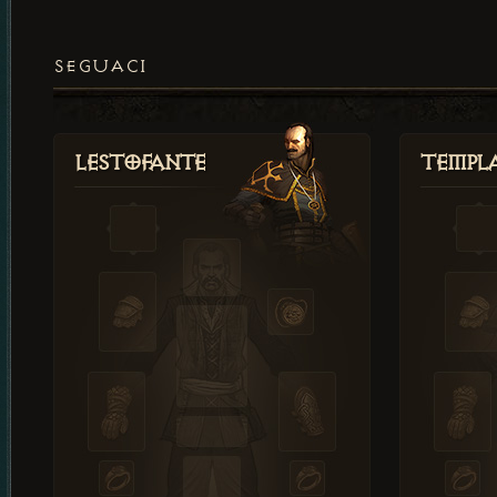
SEGUACI
Lestofante
Templ