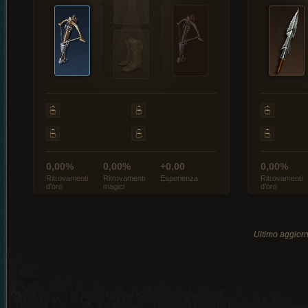
0,00%
0,00%
+0,00
0,00%
Ritrovamenti
Ritrovamenti
Esperienza
Ritrovamenti
d’oro
magici
d’oro
Ultimo aggio