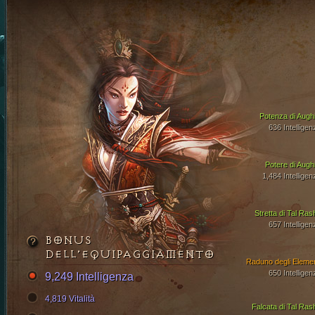
Potenza di Aughi
636 Intelligen
Potere di Aughi
1,484 Intelligen
Stretta di Tal Ras
657 Intelligen
BONUS
DELL’EQUIPAGGIAMENTO
Raduno degli Elemen
650 Intelligen
9,249 Intelligenza
4,819 Vitalità
Falcata di Tal Ras