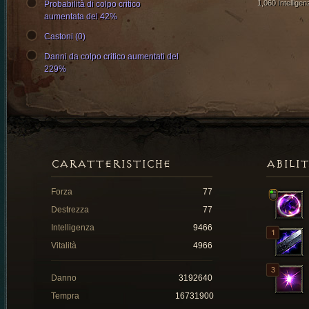
1,060 Intelligen
Probabilità di colpo critico
aumentata del 42%
Castoni (0)
Danni da colpo critico aumentati del
229%
CARATTERISTICHE
ABILI
Forza
77
Destrezza
77
Intelligenza
9466
Vitalità
4966
Danno
3192640
Tempra
16731900