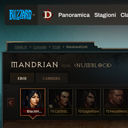
Diablo III
Comunità
Profili
Mandrian#1146
MANDRIAN
NUMBLOCK
#1146
EROI
CARRIERA
70
BlackHoleSun
70
CptShtzalot
70
EagleRare
70
HeadMeds