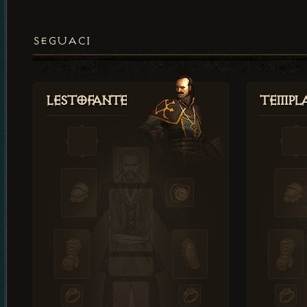
SEGUACI
Lestofante
Templ