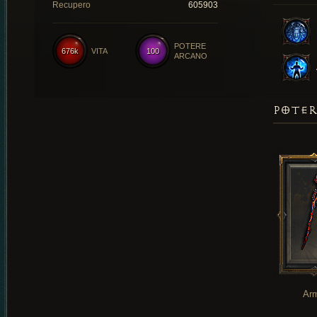
Recupero
605903
POTERE
676k
VITA
100
ARCANO
POTER
Ar