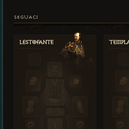
SEGUACI
Lestofante
Templ