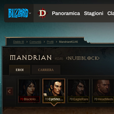
Diablo III
Comunità
Profili
Mandrian#1146
MANDRIAN
NUMBLOCK
#1146
EROI
CARRIERA
70
BlackHoleSun
70
CptShtzalot
70
EagleRare
70
HeadMeds