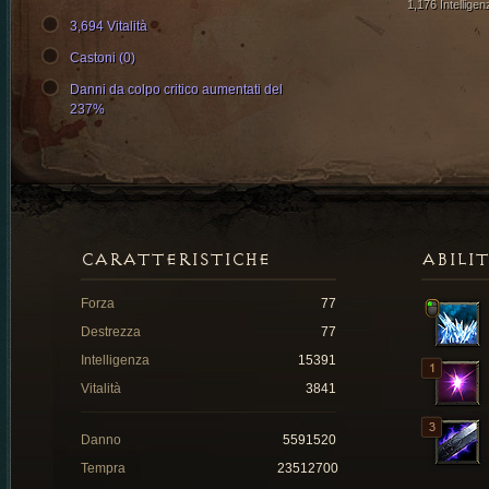
1,176 Intelligen
3,694 Vitalità
Castoni (0)
Danni da colpo critico aumentati del
237%
CARATTERISTICHE
ABILI
Forza
77
Destrezza
77
Intelligenza
15391
Vitalità
3841
Danno
5591520
Tempra
23512700