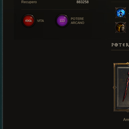
Recupero
883258
POTERE
496k
VITA
113
ARCANO
POTER
Ar