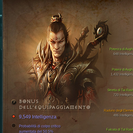
Potenza di Aughi
648 Intelligen
Potere di Aughi
1,432 Intelligen
Stretta di Tal Ras
720 Intelligen
BONUS
DELL’EQUIPAGGIAMENTO
Raduno degli Elemen
486 Intelligen
9,549 Intelligenza
Probabilità di colpo critico
Falcata di Tal Ras
aumentata del 50.5%