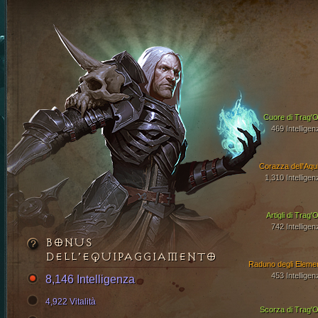
Cuore di Trag'O
469 Intelligen
Corazza dell'Aqui
1,310 Intelligen
Artigli di Trag'
742 Intelligen
BONUS
DELL’EQUIPAGGIAMENTO
Raduno degli Elemen
453 Intelligen
8,146 Intelligenza
4,922 Vitalità
Scorza di Trag'O