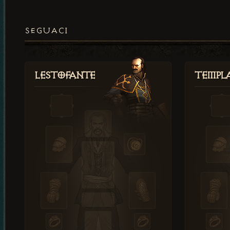
SEGUACI
Lestofante
Templ