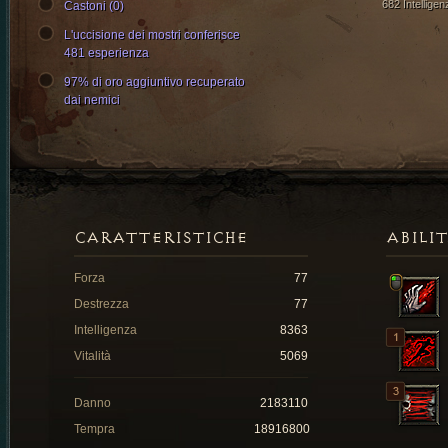
682 Intelligen
Castoni (0)
L'uccisione dei mostri conferisce
481 esperienza
97% di oro aggiuntivo recuperato
dai nemici
CARATTERISTICHE
ABILI
Forza
77
Destrezza
77
Intelligenza
8363
Vitalità
5069
Danno
2183110
Tempra
18916800