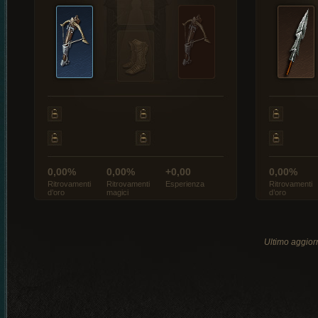
0,00%
0,00%
+0,00
0,00%
Ritrovamenti
Ritrovamenti
Esperienza
Ritrovamenti
d’oro
magici
d’oro
Ultimo aggio