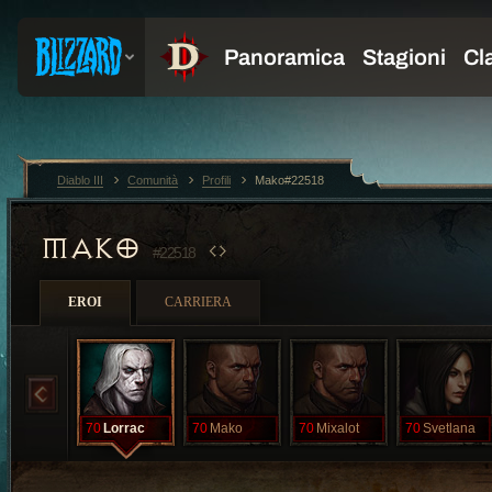
Diablo III
Comunità
Profili
Mako#22518
MAKO
#22518
EROI
CARRIERA
70
Lorrac
70
Mako
70
Mixalot
70
Svetlana