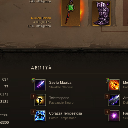
648 Intelligenza
Nucleo Lavico
4.085,0 DPS
1,311 Intelligenza
ABILITÀ
637
Saetta Magica
Me
77
Stalattite Glaciale
Pat
16171
Teletrasporto
Ar
3131
Passaggio Sicuro
Def
Corazza Tempestosa
Fa
55580
Potere Tempestoso
Scin
53300