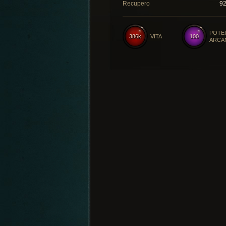
Recupero
9
POTE
386k
VITA
100
ARCA