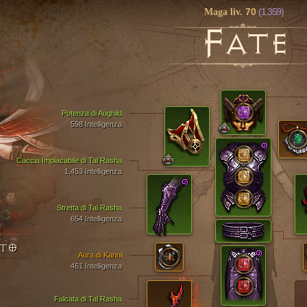
70
(1.359)
Maga liv.
F
ATE
Potenza di Aughild
598 Intelligenza
Caccia Implacabile di Tal Rasha
1,453 Intelligenza
Stretta di Tal Rasha
654 Intelligenza
NTO
Aura di Karini
461 Intelligenza
Falcata di Tal Rasha