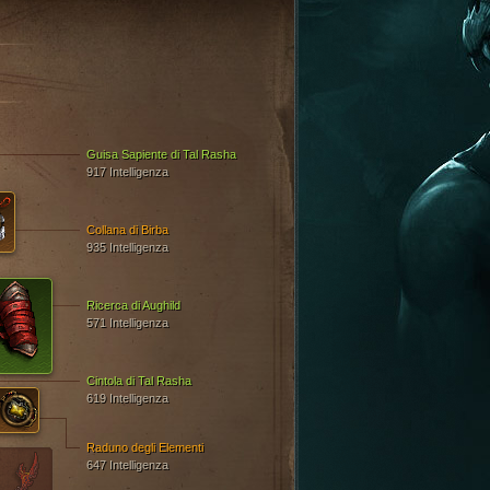
Guisa Sapiente di Tal Rasha
917 Intelligenza
Collana di Birba
935 Intelligenza
Ricerca di Aughild
571 Intelligenza
Cintola di Tal Rasha
619 Intelligenza
Raduno degli Elementi
647 Intelligenza