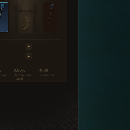
%
0,00%
+0,00
menti
Ritrovamenti
Esperienza
magici