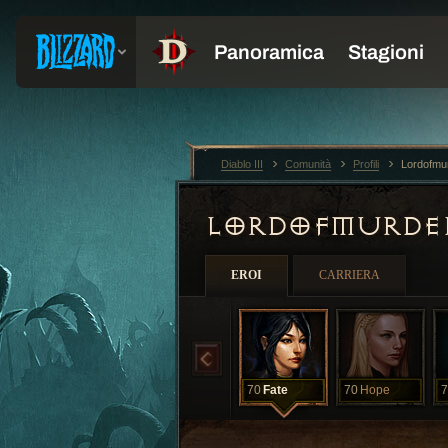
Diablo III
Comunità
Profili
Lordofmu
LORDOFMURD
EROI
CARRIERA
70
Fate
70
Hope
7