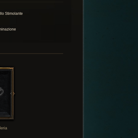
illo Stimolante
inazione
leria