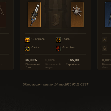
Guarigione
Lealtà
Carica
Guardiano
34,00%
0,00%
+145,00
0,00
za
Ritrovamenti
Ritrovamenti
Esperienza
Ritrova
d’oro
magici
d’oro
Ultimo aggiornamento: 14 ago 2025 05:11 CEST