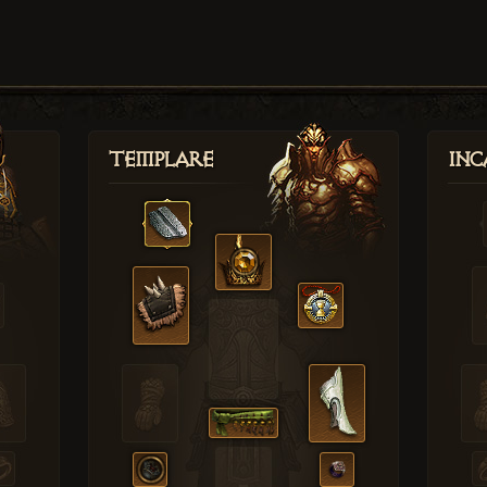
Templare
Inc