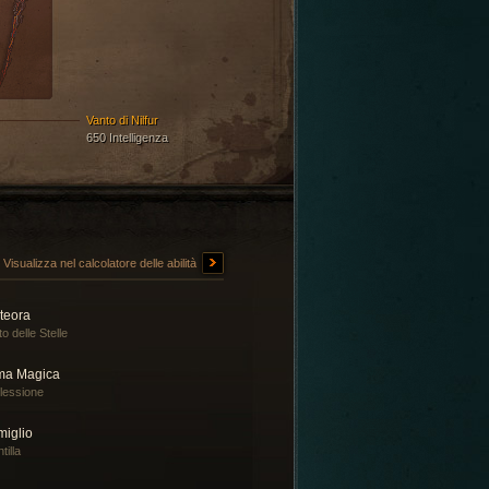
Vanto di Nilfur
650 Intelligenza
Visualizza nel calcolatore delle abilità
teora
to delle Stelle
ma Magica
lessione
miglio
tilla