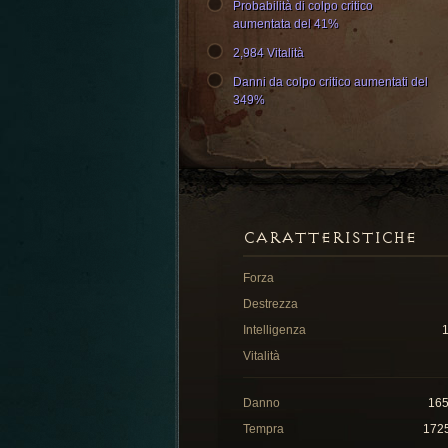
Probabilità di colpo critico
aumentata del 41%
2,984 Vitalità
Danni da colpo critico aumentati del
349%
CARATTERISTICHE
Forza
Destrezza
Intelligenza
Vitalità
Danno
16
Tempra
172