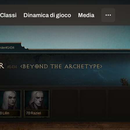
rder#1434
ER
BEYOND THE ARCHETYPE
#1434
0
Lilin
70
Raziel