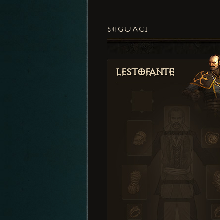
SEGUACI
Lestofante