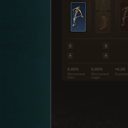
0,00%
0,00%
+0,00
Ritrovamenti
Ritrovamenti
Esperien
d’oro
magici