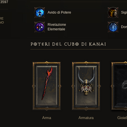
23597
Avido di Potere
Sig
RE
NO
Rivelazione
Dom
Elementale
POTERI DEL CUBO DI KANAI
Arma
Armatura
Gioiel