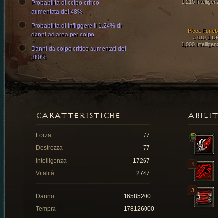
1,210 Intelligen
Probabilità di colpo critico
aumentata del 48%
Probabilità di infliggere il 1.24% di
Picca Funeb
danni ad area per colpo
3.010,1 D
1,000 Intelligen
Danni da colpo critico aumentati del
380%
CARATTERISTICHE
ABILI
Forza
77
Destrezza
77
Intelligenza
17267
Vitalità
2747
Danno
16585200
Tempra
178126000