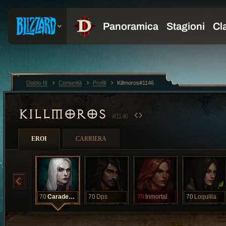
Diablo III
Comunità
Profili
Killmoros#1146
KILLMOROS
#1146
EROI
CARRIERA
70
CaradeSombi
70
Dps
70
Inmortal
70
Loquilla