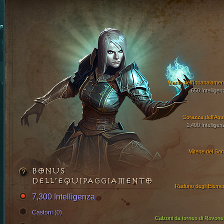
Manto dell'Incanalamen
650 Intelligen
Corazza dell'Aqui
1,490 Intelligen
Mitene del San
BONUS
DELL’EQUIPAGGIAMENTO
Raduno degli Elemen
7,300 Intelligenza
Castoni (0)
Calzoni da torneo di Rovone