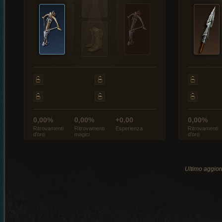
0,00%
0,00%
+0,00
0,00%
Ritrovamenti
Ritrovamenti
Esperienza
Ritrovamenti
d’oro
magici
d’oro
Ultimo aggio