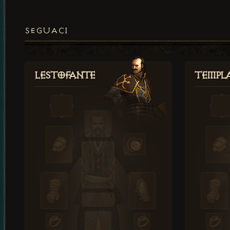
SEGUACI
Lestofante
Templ