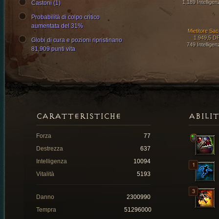
1,189 Intelligen
Castoni (1)
Probabilità di colpo critico
aumentata del 31%
Mietitore Sac
1.949,5 D
Globi di cura e pozioni ripristinano
749 Intelligen
81,909 punti vita
CARATTERISTICHE
ABILI
Forza
77
Destrezza
637
Intelligenza
10094
Vitalità
5193
Danno
2300990
Tempra
51296000