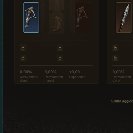
0,00%
0,00%
+0,00
0,00%
Ritrovamenti
Ritrovamenti
Esperienza
Ritrovamenti
d’oro
magici
d’oro
Ultimo aggio