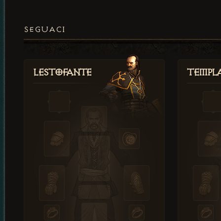
SEGUACI
Lestofante
Templ