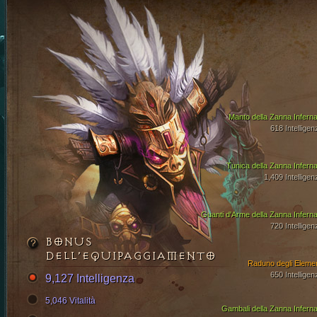
Manto della Zanna Inferna
618 Intelligen
Tunica della Zanna Inferna
1,409 Intelligen
Guanti d'Arme della Zanna Inferna
720 Intelligen
BONUS
DELL’EQUIPAGGIAMENTO
Raduno degli Elemen
650 Intelligen
9,127 Intelligenza
5,046 Vitalità
Gambali della Zanna Inferna