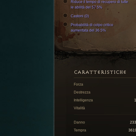
Riduce il tempo di recupero di tutte
le abilità del 57.5%
Castoni (0)
Probabilità di colpo critico
aumentata del 36.5%
CARATTERISTICHE
Forza
Destrezza
Intelligenza
Vitalità
Danno
23
Tempra
361