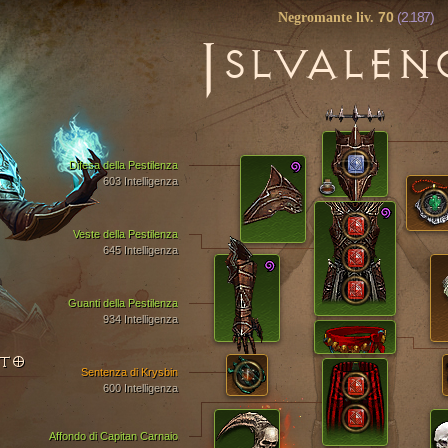
70
(2.187)
Negromante liv.
J
SLVALEN
Difesa della Pestilenza
603 Intelligenza
Veste della Pestilenza
645 Intelligenza
Guanti della Pestilenza
934 Intelligenza
NTO
Sentenza di Krysbin
600 Intelligenza
Affondo di Capitan Carnaio