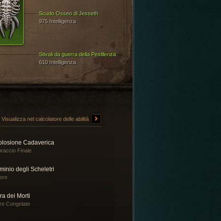
Scudo Osseo di Jesseth
975 Intelligenza
Stivali da guerra della Pestilenza
610 Intelligenza
Visualizza nel calcolatore delle abilità
plosione Cadaverica
raccio Finale
inio degli Scheletri
ore
ra dei Morti
re Congelate