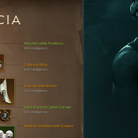
CIA
Maschera della Pestilenza
996 Intelligenza
Collana di Birba
849 Intelligenza
Bracciali della Nemesi
614 Intelligenza
Cinta di seta di Capitan Carnaio
626 Intelligenza
Anello di Ossidiana dello Zodiaco