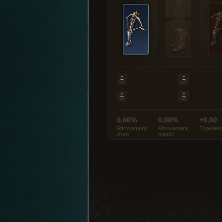
0,00%
0,00%
+0,00
Ritrovamenti
Ritrovamenti
Esperien
d’oro
magici