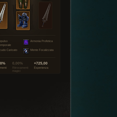
mpulso
Armonia Profetica
emporale
cudo Caricato
Mente Focalizzata
00%
0,00%
+725,00
menti
Ritrovamenti
Esperienza
magici