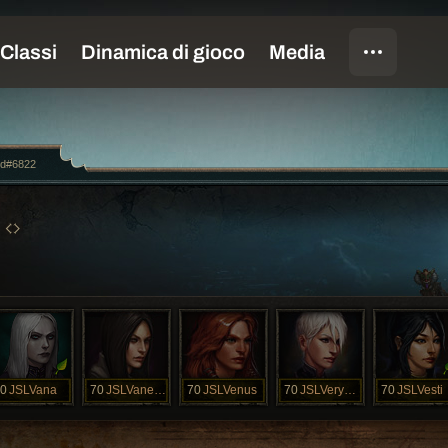
ed#6822
0
JSLVana
70
JSLVanelope
70
JSLVenus
70
JSLVeryLoveU
70
JSLVesti