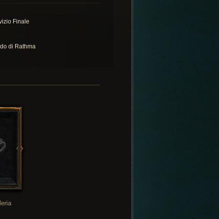
vizio Finale
do di Rathma
leria