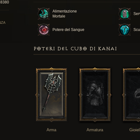
38380
Alimentazione
Ser
Mortale
NZA
Potere del Sangue
Scu
POTERI DEL CUBO DI KANAI
Arma
Armatura
Gioiel