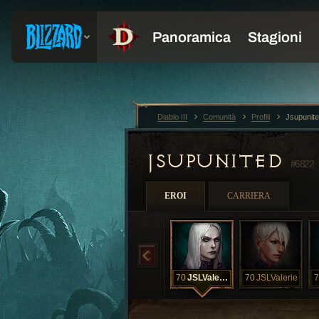
Diablo III
Comunità
Profili
Jsupunit
JSUPUNITED
#6822
EROI
CARRIERA
70
JSLValencia
70
JSLValerie
7