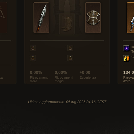
I
T
S
0,00%
0,00%
+0,00
134,
za
Ritrovamenti
Ritrovamenti
Esperienza
Ritrova
d’oro
magici
d’oro
Ultimo aggiornamento: 05 lug 2026 04:16 CEST