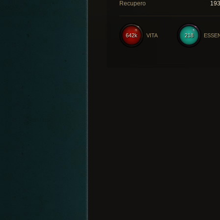
Recupero
19
642k
VITA
218
ESSE