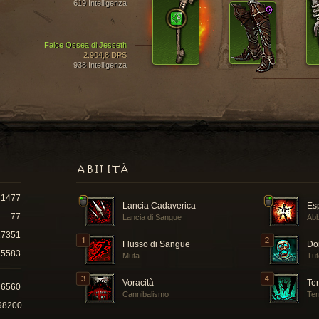
619 Intelligenza
Falce Ossea di Jesseth
2.904,8 DPS
938 Intelligenza
ABILITÀ
1477
Lancia Cadaverica
Es
77
Lancia di Sangue
Abb
17351
Flusso di Sangue
Dom
5583
Muta
Tut
Voracità
Ter
36560
Cannibalismo
Ter
98200