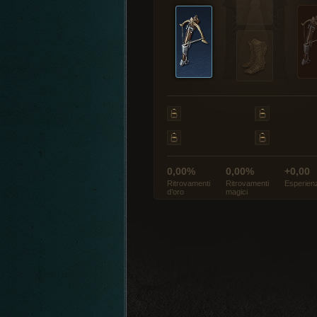
0,00%
0,00%
+0,00
Ritrovamenti
Ritrovamenti
Esperien
d’oro
magici