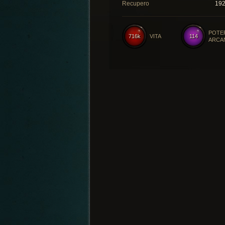
Recupero
19
POTE
716k
VITA
114
ARCA