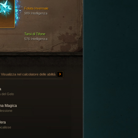
Folata Invernale
989 Intelligenza
Tarsi di Tifone
576 Intelligenza
Visualizza nel calcolatore delle abilità
a
a del Gelo
ma Magica
lessione
fera
calisse