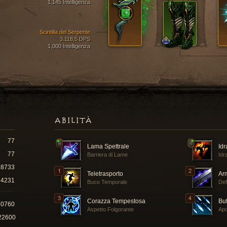
1,145 Intelligenza
Scintilla del Serpente
3.118,5 DPS
1,000 Intelligenza
ABILITÀ
77
Lama Spettrale
Idr
77
Barriera di Lame
Idr
18733
Teletrasporto
Ar
4231
Buco Temporale
Def
Corazza Tempestosa
Bu
60760
Aspetto Folgorante
Apo
22600