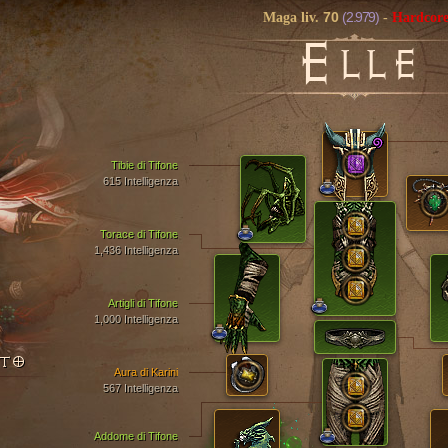
70
(2.979)
Maga liv.
-
Hardcor
E
LLE
Tibie di Tifone
615 Intelligenza
Torace di Tifone
1,436 Intelligenza
Artigli di Tifone
1,000 Intelligenza
NTO
Aura di Karini
567 Intelligenza
Addome di Tifone