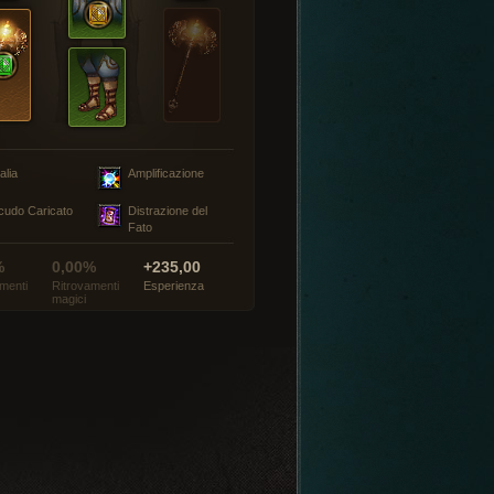
alia
Amplificazione
cudo Caricato
Distrazione del
Fato
%
0,00%
+235,00
menti
Ritrovamenti
Esperienza
magici