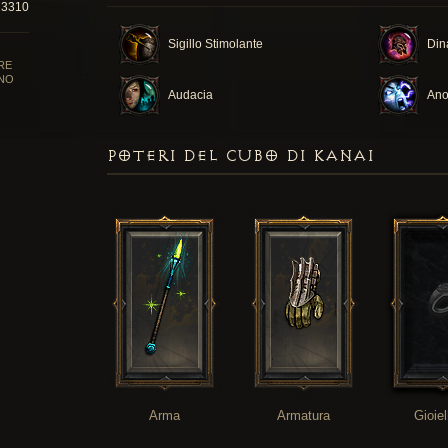
23310
Sigillo Stimolante
Din
RE
NO
Audacia
Ano
POTERI DEL CUBO DI KANAI
Arma
Armatura
Gioiel