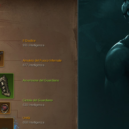
e
Il Giudice
931 Intelligenza
Amuleto del Fuoco Infernale
877 Intelligenza
Avversione del Guardiano
Cintola del Guardiano
630 Intelligenza
Unità
650 Intelligenza