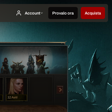
32
Avril