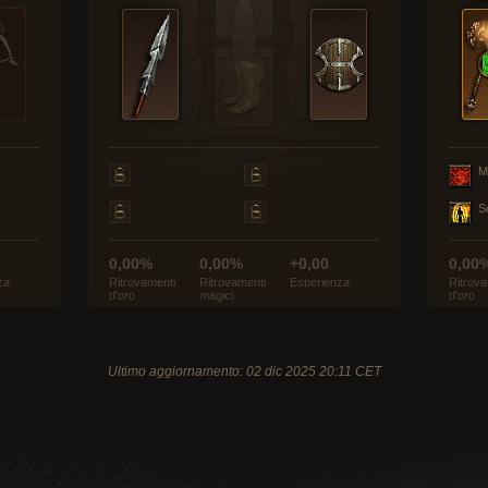
M
S
0,00%
0,00%
+0,00
0,00
za
Ritrovamenti
Ritrovamenti
Esperienza
Ritrova
d’oro
magici
d’oro
Ultimo aggiornamento: 02 dic 2025 20:11 CET