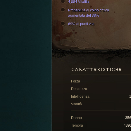
4,084 Vitalità
Probabilità di colpo critico
aumentata del 38%
69% di punti vita
CARATTERISTICHE
Forza
Destrezza
Intelligenza
Vitalità
Danno
35
Tempra
439