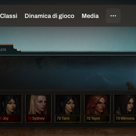
1676
0
Joy
70
Sydney
70
Tami
70
Tayor
70
Wenona