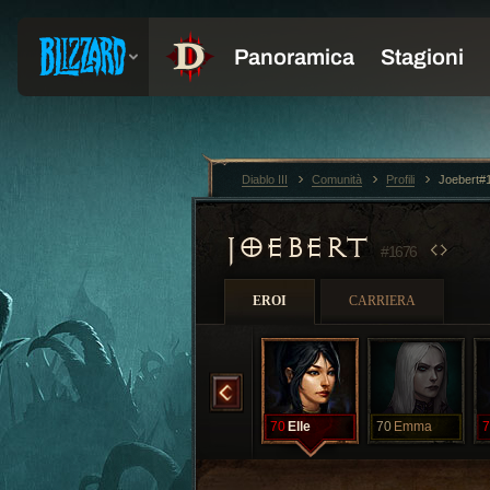
Diablo III
Comunità
Profili
Joebert#
JOEBERT
#1676
EROI
CARRIERA
70
Beth
70
Chirstina
70
Elle
70
Emma
7