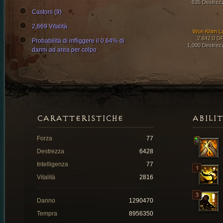
635 Destrez
Castoni (9)
2,669 Vitalità
Won Khim L
2.842,0 D
Probabilità di infliggere il 0.64% di
1,000 Destrez
danni ad area per colpo
CARATTERISTICHE
ABILI
Forza
77
Destrezza
6428
Intelligenza
77
Vitalità
2816
Danno
1290470
Tempra
8956350