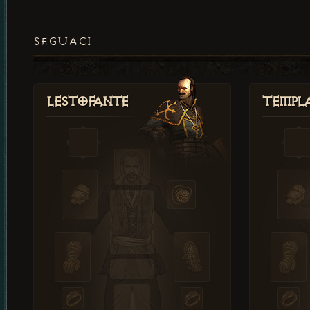
SEGUACI
Lestofante
Templ