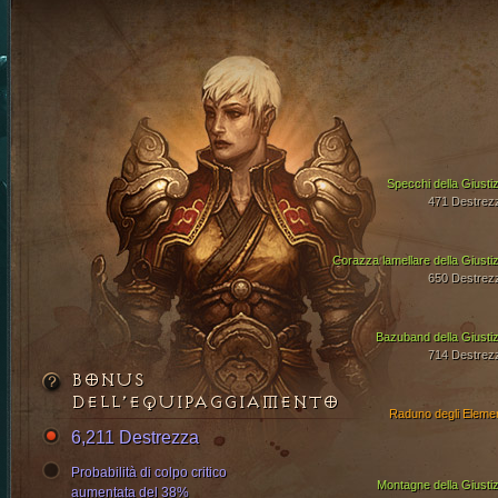
Specchi della Giustiz
471 Destrez
Corazza lamellare della Giustiz
650 Destrez
Bazuband della Giustiz
714 Destrez
BONUS
DELL’EQUIPAGGIAMENTO
Raduno degli Elemen
6,211 Destrezza
Probabilità di colpo critico
Montagne della Giustiz
aumentata del 38%