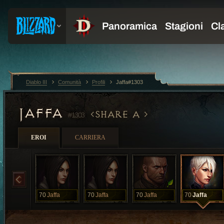
Diablo III
Comunità
Profili
Jaffa#1303
JAFFA
SHARE A
#1303
EROI
CARRIERA
70
Jaffa
70
Jaffa
70
Jaffa
70
Jaffa