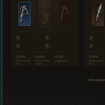
0,00%
0,00%
+0,00
0,00%
Ritrovamenti
Ritrovamenti
Esperienza
Ritrovamenti
d’oro
magici
d’oro
Ultimo aggio