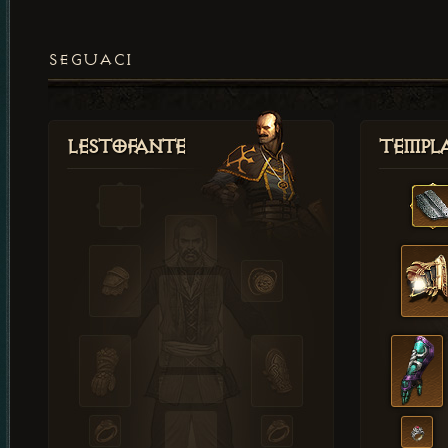
SEGUACI
Lestofante
Templ