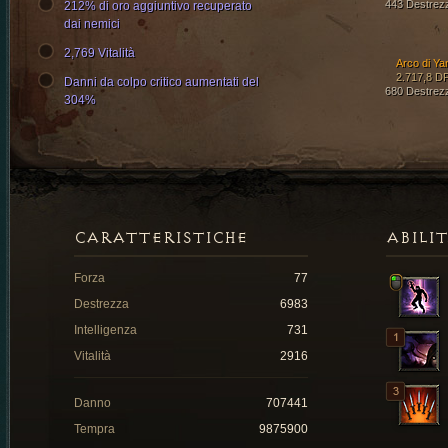
443 Destrez
212% di oro aggiuntivo recuperato
dai nemici
2,769 Vitalità
Arco di Ya
2.717,8 D
Danni da colpo critico aumentati del
680 Destrez
304%
CARATTERISTICHE
ABILI
Forza
77
Destrezza
6983
Intelligenza
731
Vitalità
2916
Danno
707441
Tempra
9875900