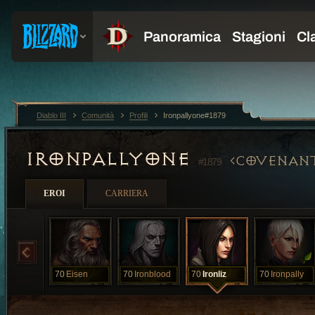
Diablo III
Comunità
Profili
Ironpallyone#1879
IRONPALLYONE
COVENAN
#1879
EROI
CARRIERA
70
Eisen
70
Ironblood
70
Ironliz
70
Ironpally