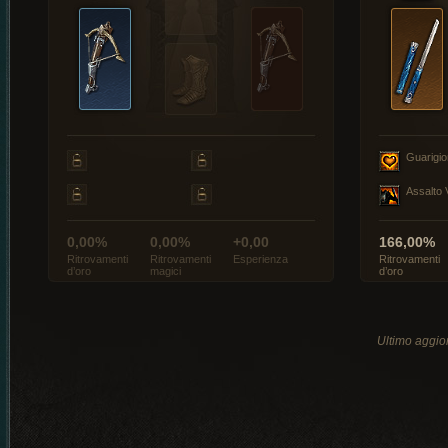
Guarigi
Assalto 
0,00%
0,00%
+0,00
166,00%
Ritrovamenti
Ritrovamenti
Esperienza
Ritrovamenti
d’oro
magici
d’oro
Ultimo aggio