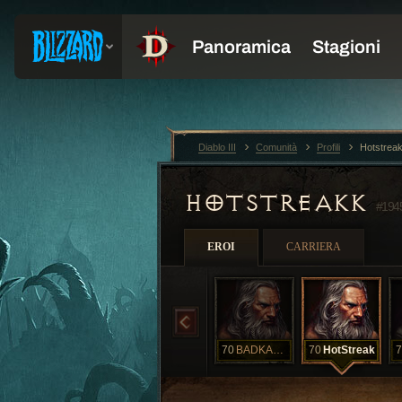
Diablo III
Comunità
Profili
Hotstrea
HOTSTREAKK
#194
EROI
CARRIERA
70
BADKAKOW
70
HotStreak
7