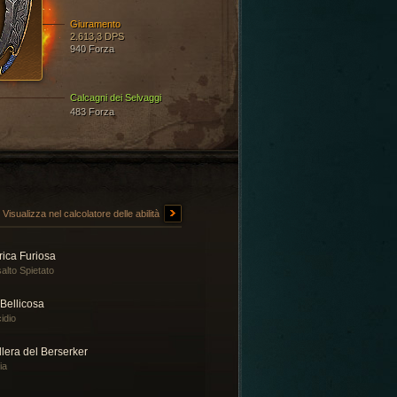
Giuramento
2.613,3 DPS
940 Forza
Calcagni dei Selvaggi
483 Forza
Visualizza nel calcolatore delle abilità
rica Furiosa
alto Spietato
 Bellicosa
idio
lera del Berserker
ia