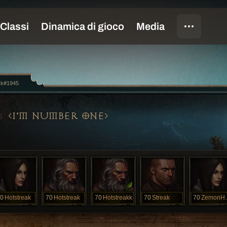
kk#1945
I'M NUMBER ONE
5
0
Hotstreak
70
Hotstreak
70
Hotstreakk
70
Streak
70
Zem