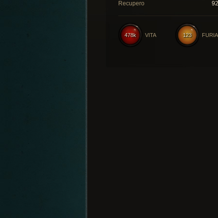
Recupero
9
478k
VITA
123
FURIA