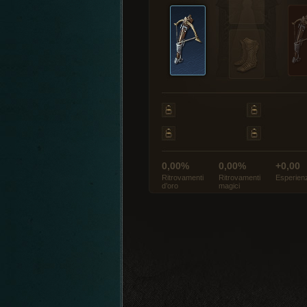
0,00%
0,00%
+0,00
Ritrovamenti
Ritrovamenti
Esperien
d’oro
magici