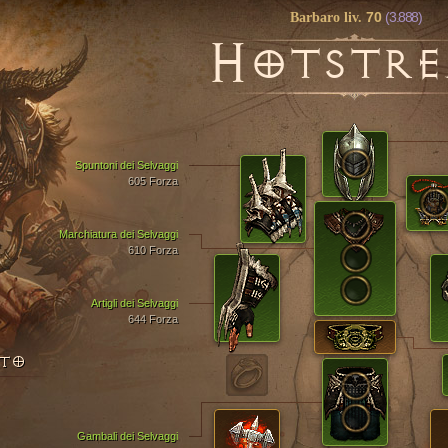
70
(3.888)
Barbaro liv.
H
OTSTRE
Spuntoni dei Selvaggi
605 Forza
Marchiatura dei Selvaggi
610 Forza
Artigli dei Selvaggi
644 Forza
NTO
Gambali dei Selvaggi