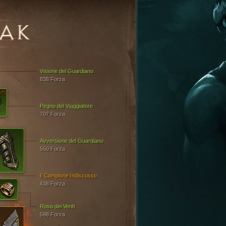
AK
Visione del Guardiano
838 Forza
Pegno del Viaggiatore
707 Forza
Avversione del Guardiano
550 Forza
Il Campione Indiscusso
438 Forza
Rosa dei Venti
598 Forza