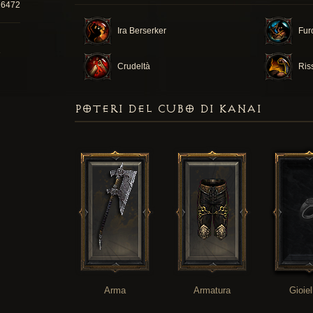
26472
Ira Berserker
Fur
Crudeltà
Ris
POTERI DEL CUBO DI KANAI
Arma
Armatura
Gioiel