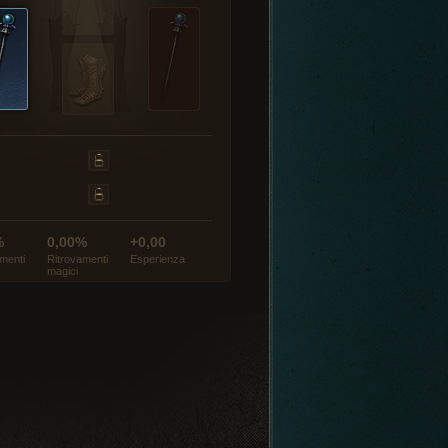
%
0,00%
+0,00
menti
Ritrovamenti
Esperienza
magici