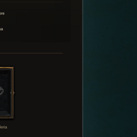
ore
sa
leria