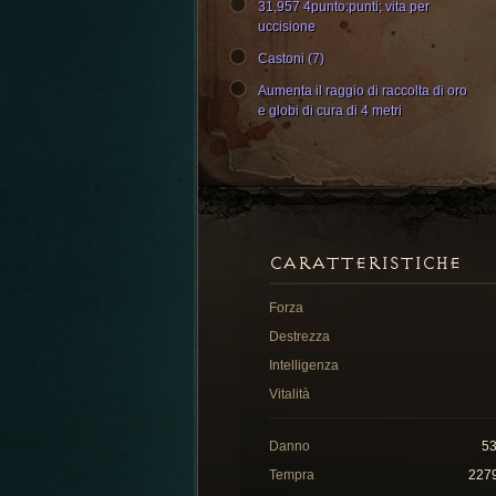
31,957 4punto:punti; vita per
uccisione
Castoni (7)
Aumenta il raggio di raccolta di oro
e globi di cura di 4 metri
CARATTERISTICHE
Forza
Destrezza
Intelligenza
Vitalità
Danno
5
Tempra
227