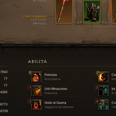
417 Forza
Furia Echeggiante
3.031,5 DPS
896 Forza
ABILITÀ
7943
Frenesia
Ca
77
Arma Bianca
Ass
77
Urlo Minaccioso
Ira
4265
Esitazione
Ecc
Grido di Guerra
Col
38773
Saggezza del Veterano
Foll
93700