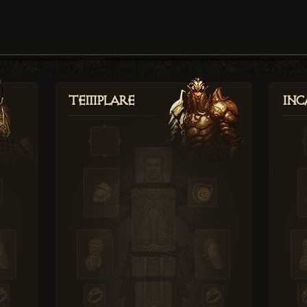
Templare
Inc