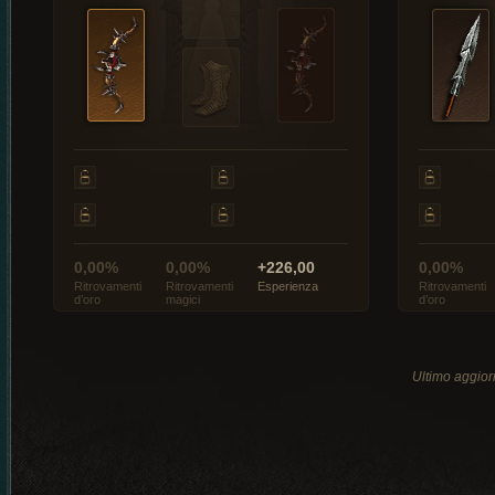
0,00%
0,00%
+226,00
0,00%
Ritrovamenti
Ritrovamenti
Esperienza
Ritrovamenti
d’oro
magici
d’oro
Ultimo aggio