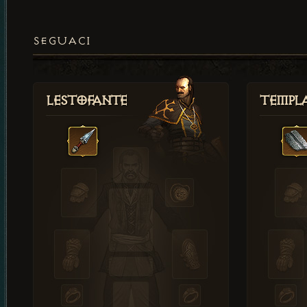
SEGUACI
Lestofante
Templ