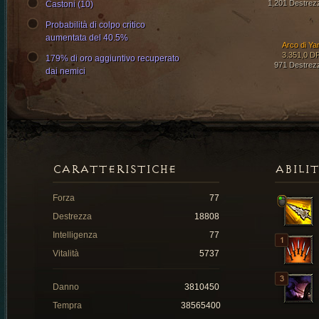
1,201 Destrez
Castoni (10)
Probabilità di colpo critico
aumentata del 40.5%
Arco di Ya
3.351,0 D
179% di oro aggiuntivo recuperato
971 Destrez
dai nemici
CARATTERISTICHE
ABILI
Forza
77
Destrezza
18808
Intelligenza
77
Vitalità
5737
Danno
3810450
Tempra
38565400