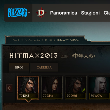
Diablo III
Comunità
Profili
HitMax2013#1554
HITMAX2013
中年大叔
#1554
EROI
CARRIERA
70
DHZ
70
DHa
70
DHd
70
WOW